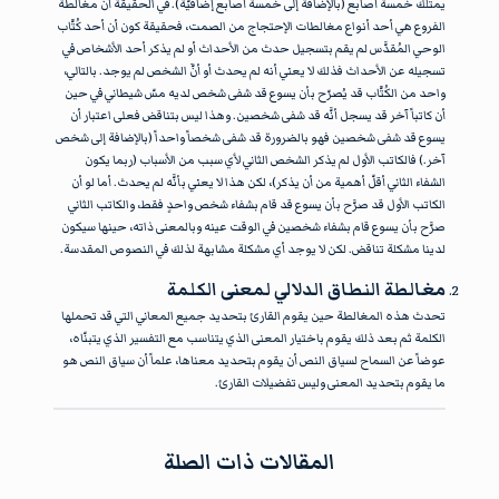
يمتلك خمسة أصابع (بالإضافة إلى خمسة أصابع إضافيّة). في الحقيقة أنَّ مغالطة
الفروع هي أحد أنواع مغالطات الإحتجاج من الصمت، فحقيقة كون أن أحد كُتَّاب
الوحي المُقدَّس لم يقم بتسجيل حدث من الأحداث أو لم يذكر أحد الأشخاص في
تسجيله عن الأحداث فذلك لا يعني أنه لم يحدث أو أنَّ الشخص لم يوجد. بالتالي،
واحد من الكُتَّاب قد يُصرّح بأن يسوع قد شفى شخص لديه مسّ شيطاني في حين
أن كاتباً آخر قد يسجل أنَّه قد شفى شخصين. وهذا ليس بتناقض فعلى اعتبار أن
يسوع قد شفى شخصين فهو بالضرورة قد شفى شخصاً واحداً (بالإضافة إلى شخص
آخر.) فالكاتب الأول لم يذكر الشخص الثاني لأي سبب من الأسباب (ربما يكون
الشفاء الثاني أقلّ أهمية من أن يذكر)، لكن هذا لا يعني بأنَّه لم يحدث. أما لو أن
الكاتب الأول قد صرَّح بأن يسوع قد قام بشفاء شخص واحدٍ فقط، والكاتب الثاني
صرَّح بأن يسوع قام بشفاء شخصين في الوقت عينه وبالمعنى ذاته، حينها سيكون
لدينا مشكلة تناقض. لكن لا يوجد أي مشكلة مشابهة لذلك في النصوص المقدسة.
مغالطة النطاق الدلالي لمعنى الكلمة
تحدث هذه المغالطة حين يقوم القارئ بتحديد جميع المعاني التي قد تحملها
الكلمة ثم بعد ذلك يقوم باختيار المعنى الذي يتناسب مع التفسير الذي يتبنّاه،
عوضاً عن السماح لسياق النص أن يقوم بتحديد معناها، علماً أن سياق النص هو
ما يقوم بتحديد المعنى وليس تفضيلات القارئ.
المقالات ذات الصلة