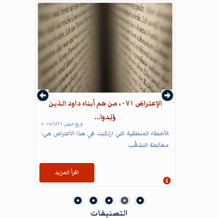
الإعتراض ٠٧١، من هم أبناء داود الذين
وُلِدوا...
تاريخ النشر:
٢٦‏/٦‏/٢٠١٩
الأخطاء المنطقية التي ارتكبت في هذا الاعتراض هي:
مغالطة التشعُّب
اقرأ المزيد
إظهار المعلومات
التصنيفات