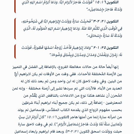
التكوين ١٦
:
١٥
”فَوَلَدَتْ هَاجَرُ لأَبْرَامَ ابْنًا. وَدَعَا أَبْرَامُ اسْمَ ابْنِهِ الَّذِي
وَلَدَتْهُ هَاجَرُ «إِسْمَاعِيلَ».“
التكوين ٢١
:
٢
-
٣
”فَحَبِلَتْ سَارَةُ وَوَلَدَتْ لإِبْرَاهِيمَ ابْنًا فِي شَيْخُوخَتِهِ،
فِي الْوَقْتِ الَّذِي تَكَلَّمَ اللهُ عَنْهُ. وَدَعَا إِبْرَاهِيمُ اسْمَ ابْنِهِ الْمَوْلُودِ لَهُ، الَّذِي
وَلَدَتْهُ لَهُ سَارَةُ «إِسْحَاقَ».“
التكوين ٢٥
:
١
-
٢
”وَعَادَ إِبْرَاهِيمُ فَأَخَذَ زَوْجَةً اسْمُهَا قَطُورَةُ، فَوَلَدَتْ
لَهُ: زِمْرَانَ وَيَقْشَانَ وَمَدَانَ وَمِدْيَانَ وَيِشْبَاقَ وَشُوحًا.“
إنها أيضاً حالة من حالات مغالطة الفروع، بالإضافة إلى الفشل في التمييز
بين الأزمنة المُختلفة للأحداث. ففي وقت من الأوقات لم يكن لابراهيم أيٌّ
من البنين. وفي وقت لاحق كان له ابن واحد ومن ثم بعد ذلك كان له
العديد من الأبناء. فالآيات التي تم سردها تشير إلى أزمنة مختلفة - وإنه لمن
المُحزن أن نشاهد هكذا نوع من الادعاءات بالتناقض الذي يُقّدَّم من
المعترضين - إضافةً إلى ذلك، لم يكن جميع أبناء ابراهيم أبناءً شرعيّين
بحسب مفهوم الزواج الذي يقدمه الكتاب المقدَّس، فإسماعيل لم يولد
من امرأته سارة إنما من أمتها هاجر (
التكوين ١٦: ١٥ ”كَانَ أَبْرَامُ ابْنَ سِتٍّ
وَثَمَانِينَ سَنَةً لَمَّا وَلَدَتْ هَاجَرُ إِسْمَاعِيلَ لأَبْرَامَ.“
). ثم في وقت لاحق سارة
حبلت ووَلَدَت اسحق (
تكوين ٢١: ٢-٣
). وبعد قام ابراهيم بإبعاد إسماعيل