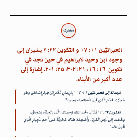
مشاركة
العبرانيّين ١١: ١٧ و التكوين ٢٢: ٢ يشيران إلى
وجود ابن وحيد لابراهيم في حين نجد في
تكوين ١٦: ١٦، ٢١: ٢-٣، ٢٥: ١-٢. إشارة إلى
عدد أكبر من الأبناء.
الرسالة إلى العبرانيّين ١١
:
١٧
”بِالإِيمَانِ قَدَّمَ إِبْرَاهِيمُ إِسْحَاقَ وَهُوَ
مُجَرَّبٌ. قَدَّمَ الَّذِي قَبِلَ الْمَوَاعِيدَ، وَحِيدَهُ“
التكوين٢٢
:
٢
”فَقَالَ: «خُذِ ابْنَكَ وَحِيدَكَ، الَّذِي تُحِبُّهُ، إِسْحَاقَ،
وَاذْهَبْ إِلَى أَرْضِ الْمُرِيَّا، وَأَصْعِدْهُ هُنَاكَ مُحْرَقَةً عَلَى أَحَدِ الْجِبَالِ الَّذِي
أَقُولُ لَكَ».“