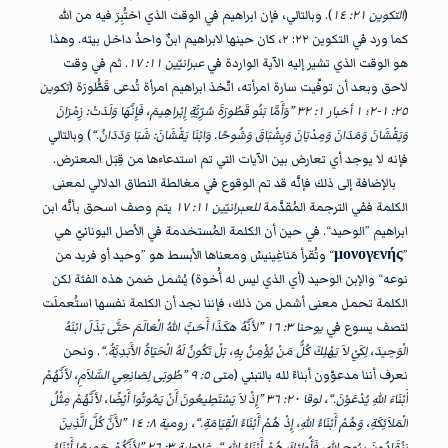
(
التكوين ٢١: ١٤
). وبالتالي، فإن ابراهيم في الوقت الذي اختُبِرَ فيه من الله
كما ورد في التكوين ٢٢: ٢، كان حينها لابراهيم ابنٌ واحدُ داخل بيته. وهذا
هو الوقت الذي تشير إليه الآية الواردة في
عبرانيّين ١١: ١٧
. ثم في وقت
لاحق وبعد أن توفّيت سارة امرأته، اتّخذ ابراهيم امرأة تُدعى قَطُّورَة (
تكوين
٢٥: ١-٢؛ ١ أخبار ١: ٣٢ ”وَأَمَّا بَنُو قَطُورَةَ سُرِّيَّةِ إِبْراهِيمَ، فَإِنَّهَا وَلَدَتْ: زِمْرَانَ
وَيَقْشَانَ وَمَدَانَ وَمِدْيَانَ وَيِشْبَاقَ وَشُوحًا. وَابْنَا يَقْشَانَ: شَبَا وَدَدَانُ.“
) وبالتالي
فإنه لا يوجد أي تعارض بين الآيات التي تم استدعاءها من قِبَل المعترض.
بالإضافة إلى ذلك فإنَّه قد تم الوقوع في مغالطة النطاق الدلالي لمعنى
الكلمة ففي الترجمة المُقدَّمة
للعبرانيّين ١١: ١٧
يتم وصف اسحق بأنَّه ابن
ابراهيم ”الوحيد“. في حين أن الكلمة المُستخدمة في الأصل اليونانيّ هي
”
μονογενής
“ وتُقرأ مَناغِينيسْ ومعناها الأبسط هو ”وحيد أو فريد من
نوعه“ والإبن الوحيد (أي الذي ليس له أُخوة) يُشمل ضمن هذه الفئة لكن
الكلمة تحمل معنى أشمل من ذلك، فإننا نجد أن الكلمة نفسها استُعملَت
لتصف يسوع في
يوحنا ٣: ١٦ ”لأَنَّهُ هكَذَا أَحَبَّ اللهُ الْعَالَمَ حَتَّى بَذَلَ ابْنَهُ
الْوَحِيدَ، لِكَيْ لاَ يَهْلِكَ كُلُّ مَنْ يُؤْمِنُ بِهِ، بَلْ تَكُونُ لَهُ الْحَيَاةُ الأَبَدِيَّةُ.“
. ونحن
نعرف أننا مدعوّون أبناءً لله بالتبني (
متى ٥: ٩ ”طُوبَى لِصَانِعِي السَّلاَمِ، لأَنَّهُمْ
أَبْنَاءَ اللهِ يُدْعَوْنَ.“، لوقا ٢٠: ٣٦ ”إِذْ لاَ يَسْتَطِيعُونَ أَنْ يَمُوتُوا أَيْضًا، لأَنَّهُمْ مِثْلُ
الْمَلاَئِكَةِ، وَهُمْ أَبْنَاءُ اللهِ، إِذْ هُمْ أَبْنَاءُ الْقِيَامَةِ.“، رومية ٨: ١٤ ”لأَنَّ كُلَّ الَّذِينَ
يَنْقَادُونَ بِرُوحِ اللهِ، فَأُولئِكَ هُمْ أَبْنَاءُ اللهِ.“، غلاطية ٣: ٢٦ ”لأَنَّكُمْ جَمِيعًا أَبْنَاءُ