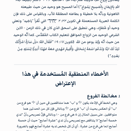
اللهِ بِالإِيمَانِ بِالْمَسِيحِ يَسُوعَ.“
) أما المسيح هو وحيد من حيث طبيعته
اللاهوتية وبأنَّه بلا خطيئة و بطاعته المطلقة للآب. وبالقياس على ذلك فإن
الكلمة العبرية المستعملة في
تكوين ٢٢: ٢
”
יְחִֽידְ
“ التي تُقرأ ”يَاخِيد“ وتعني
وحيد أو مُتفرِّد، وهي تنطبق على اسحق الذي كان في ذلك الزمن - الابن
الشرعي الوحيد من الزواج الموافق لتعليم الكتاب المُقدَّس. كما أنَّه الوحيد
من حيث أنّه وُلِدَ بوعدٍ من الله (
تكوين ١٧: ١٩ ”فَقَالَ اللهُ: «بَلْ سَارَةُ امْرَأَتُكَ
تَلِدُ لَكَ ابْنًا وَتَدْعُو اسْمَهُ إِسْحَاقَ. وَأُقِيمُ عَهْدِي مَعَهُ عَهْدًا أَبَدِيًّا لِنَسْلِهِ مِنْ
بَعْدِهِ.“
)
الأخطاء المنطقية المُستخدمة في هذا
الإعتراض
مغالطة الفروع
وهي الخطأ في الإدّعاء بكون ”أ“ و ”ب“ هما متناقضين في حين أن ”أ“ هو فرع من
”ب“ أو العكس بحيث أن ”ب“ فرع من ”أ“ وبالتالي فإن كل من الحدثين هما
متوافقين. على سبيل المثال إن ٥ هي فرع من ١٠ وبالتالي فإنَّ تصريحي بأنّ ”لدي
خمسة أصابع“ لا يتناقض مع تصريحي بأن لدي ”عشرة أصابع“ حيث أن خمسة
أصابع انما هي فرع من عشرة . أي أن كل شخص لديه عشرة أصابع فهو بالضرورة