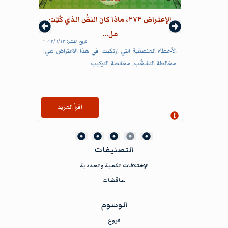
الإعتراض ٢٧٣، ماذا كان النصُّ الذي كُتِبَ
عل...
تاريخ النشر:
١٣‏/٦‏/٢٠٢٢
الأخطاء المنطقية التي ارتكبت في هذا الاعتراض هي:
مغالطة التشعُّب, مغالطة التركيب
اقرأ المزيد
إظهار المعلومات
التصنيفات
الإختلافات الكمية والعددية
تناقضات
الوسوم
فروع