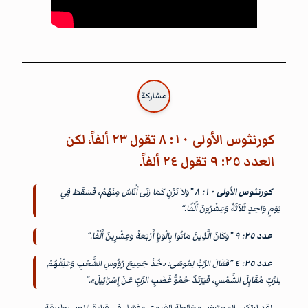
مشاركة
كورنثوس الأولى ١٠: ٨ تقول ٢٣ ألفاً، لكن
العدد ٢٥: ٩ تقول ٢٤ ألفاً.
كورنثوس الأولى ١٠
:
٨
”وَلاَ نَزْنِ كَمَا زَنَى أُنَاسٌ مِنْهُمْ، فَسَقَطَ فِي
يَوْمٍ وَاحِدٍ ثَلاَثَةٌ وَعِشْرُونَ أَلْفًا.“
عدد ٢٥
:
٩
”وَكَانَ الَّذِينَ مَاتُوا بِالْوَبَإِ أَرْبَعَةً وَعِشْرِينَ أَلْفًا.“
عدد ٢٥
:
٤
”فَقَالَ الرَّبُّ لِمُوسَى: «خُذْ جَمِيعَ رُؤُوسِ الشَّعْبِ وَعَلِّقْهُمْ
لِلرَّبِّ مُقَابِلَ الشَّمْسِ، فَيَرْتَدَّ حُمُوُّ غَضَبِ الرَّبِّ عَنْ إِسْرَائِيلَ».“
لقد ارتكب المعترض مغالطة الفروع وفشل في قراءة النص بطريقة