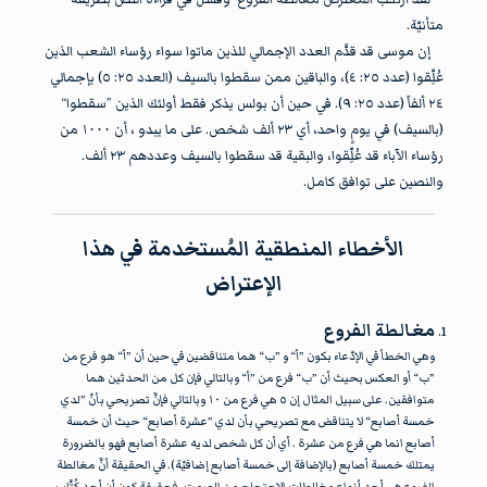
متأنيّة.
إن موسى قد قدَّم العدد الإجمالي للذين ماتوا سواء رؤساء الشعب الذين
عُلِّقوا (عدد ٢٥: ٤)، والباقين ممن سقطوا بالسيف (العدد ٢٥: ٥) بإجمالي
٢٤ ألفاً (عدد ٢٥: ٩). في حين أن بولس يذكر فقط أولئك الذين ”سقطوا“
(بالسيف) في يومٍ واحد، أي ٢٣ ألف شخص. على ما يبدو ، أن ١٠٠٠ من
رؤساء الآباء قد عُلِّقوا، والبقية قد سقطوا بالسيف وعددهم ٢٣ ألف.
والنصين على توافق كامل.
الأخطاء المنطقية المُستخدمة في هذا
الإعتراض
مغالطة الفروع
وهي الخطأ في الإدّعاء بكون ”أ“ و ”ب“ هما متناقضين في حين أن ”أ“ هو فرع من
”ب“ أو العكس بحيث أن ”ب“ فرع من ”أ“ وبالتالي فإن كل من الحدثين هما
متوافقين. على سبيل المثال إن ٥ هي فرع من ١٠ وبالتالي فإنَّ تصريحي بأنّ ”لدي
خمسة أصابع“ لا يتناقض مع تصريحي بأن لدي ”عشرة أصابع“ حيث أن خمسة
أصابع انما هي فرع من عشرة . أي أن كل شخص لديه عشرة أصابع فهو بالضرورة
يمتلك خمسة أصابع (بالإضافة إلى خمسة أصابع إضافيّة). في الحقيقة أنَّ مغالطة
الفروع هي أحد أنواع مغالطات الإحتجاج من الصمت، فحقيقة كون أن أحد كُتَّاب