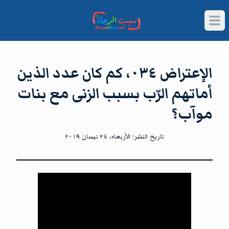
Open main menu
الإعتراض ٠٣٤، كم كان عدد الذين
أماتهم الرّب بسبب الزنى مع بنات
موآب؟
تاريخ النشر:
الأربعاء، ٢٤ نيسان ٢٠١٩
شاهد الآن