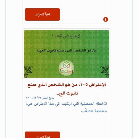
اقرأ المزيد
إظهار المعلومات
الإعتراض ١٠٥، من هو الشخص الذي صنع
تابوت الع...
تاريخ النشر:
١٩‏/١٢‏/٢٠١٩
الأخطاء المنطقية التي ارتكبت في هذا الاعتراض هي:
مغالطة التشعُّب
اقرأ المزيد