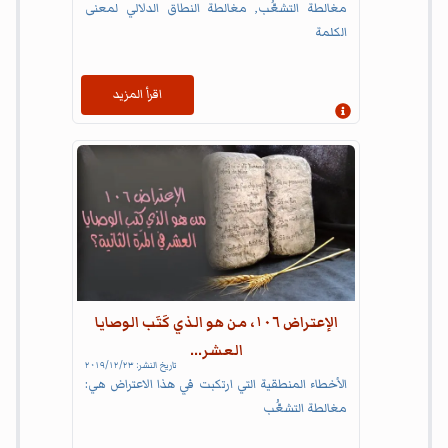
مغالطة التشعُّب, مغالطة النطاق الدلالي لمعنى
الكلمة
اقرأ المزيد
إظهار المعلومات
الإعتراض ١٠٦، من هو الذي كَتَب الوصايا
العشر...
تاريخ النشر:
٢٣‏/١٢‏/٢٠١٩
الأخطاء المنطقية التي ارتكبت في هذا الاعتراض هي:
مغالطة التشعُّب