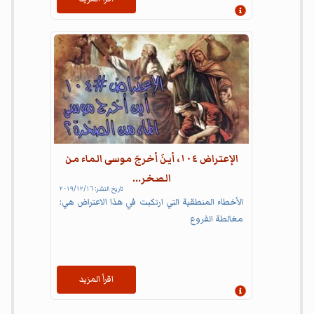
إظهار المعلومات
الإعتراض ١٠٤، أينَ أخرجَ موسى الماء من
الصخر...
تاريخ النشر:
١٦‏/١٢‏/٢٠١٩
الأخطاء المنطقية التي ارتكبت في هذا الاعتراض هي:
مغالطة الفروع
اقرأ المزيد
إظهار المعلومات