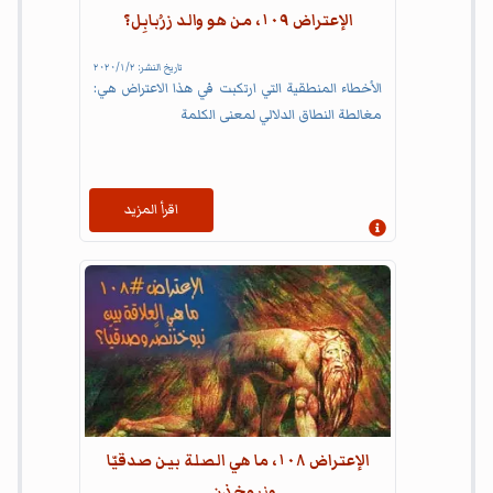
الإعتراض ١٠٩، من هو والد زرُبابِل؟
تاريخ النشر:
٢‏/١‏/٢٠٢٠
الأخطاء المنطقية التي ارتكبت في هذا الاعتراض هي:
مغالطة النطاق الدلالي لمعنى الكلمة
اقرأ المزيد
إظهار المعلومات
الإعتراض ١٠٨، ما هي الصلة بين صدقيّا
ونبوخذن...