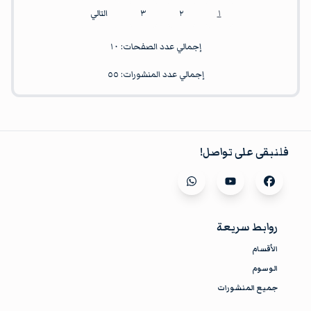
١
٢
٣
التالي
إجمالي عدد الصفحات:
١٠
إجمالي عدد المنشورات:
٥٥
فلنبقى على تواصل!
Visit our
whatsapp
Visit our
youtube
Visit our
facebook
روابط سريعة
الأقسام
الوسوم
جميع المنشورات