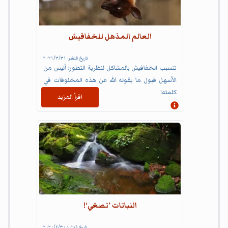
العالم المذهل للخفافيش
تاريخ النشر:
٣١‏/٣‏/٢٠٢١
تتسبب الخفافيش بالمشاكل لنظرية التطور؛ أليس من
الأسهل قبول ما يقوله الله عن هذه المخلوقات في
كلمته!
اقرأ المزيد
إظهار المعلومات
النباتات ’تصغي‘!
تاريخ النشر:
٣٠‏/٤‏/٢٠٢٠