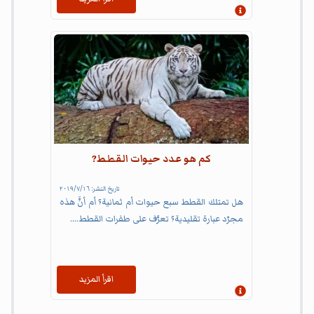
إظهار المعلومات
كم هو عدد حيوات القطط?
تاريخ النشر:
١٦‏/٧‏/٢٠١٩
هل تمتلك القطط سبع حيوات أم ثمانية؟ أم أنَّ هذه
مجرّد عبارة تقليدية؟ تعرَّف على طفرات القطط....
اقرأ المزيد
إظهار المعلومات