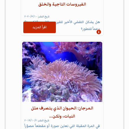
الفيروسات التاجية والخلق
تاريخ النشر:
١٠‏/٣‏/٢٠٢٠
هل يشكل التفشي الأخير للفيروس التاجي (الكورونا)
اقرأ المزيد
دعماً للتطور؟
إظهار المعلومات
المرجان: الحيوان الذي يتصرف مثل
النبات، ولكن...
تاريخ النشر:
٢‏/١٠‏/٢٠١٩
في المرة المقبلة التي تعاين صورة أو مقطعاً مصوّراً