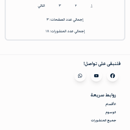
١
٢
٣
التالي
إجمالي عدد الصفحات:
٣
إجمالي عدد المنشورات:
١٨
فلنبقى على تواصل!
Visit our
whatsapp
Visit our
youtube
Visit our
facebook
روابط سريعة
الأقسام
الوسوم
جميع المنشورات