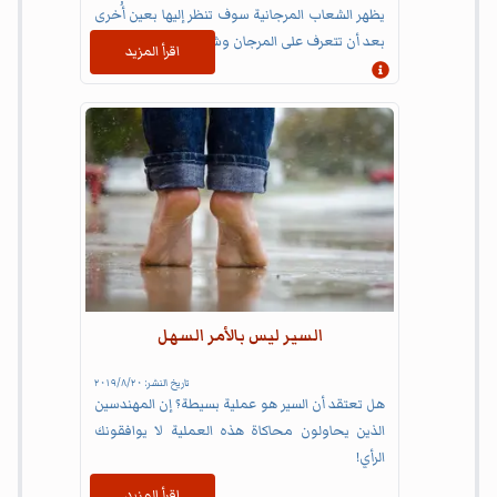
يظهر الشعاب المرجانية سوف تنظر إليها بعين أُخرى
بعد أن تتعرف على المرجان وشهادته عن الخلق
اقرأ المزيد
إظهار المعلومات
السير ليس بالأمر السهل
تاريخ النشر:
٢٠‏/٨‏/٢٠١٩
هل تعتقد أن السير هو عملية بسيطة؟ إن المهندسين
الذين يحاولون محاكاة هذه العملية لا يوافقونك
الرأي!
اقرأ المزيد