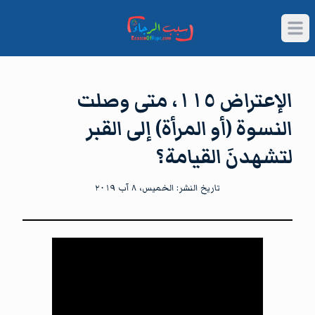
Open main menu
الإعتراض ١١٥، متى وصلت
النسوة (أو المرأة) إلى القبر
لتشهدنَ القيامة؟
تاريخ النشر:
الخميس، ٨ آب ٢٠١٩
شاهد الآن