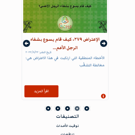
الإعتراض ٢٧٩، كيف قام يسوع بشفاء
الرجل الأعم...
تاريخ النشر:
٢٢‏/٨‏/٢٠٢٢
الأخطاء المنطقية التي ارتكبت في هذا الاعتراض هي:
مغالطة التشعُّب
اقرأ المزيد
إظهار المعلومات
التصنيفات
توقيت الأحداث
تناقضات