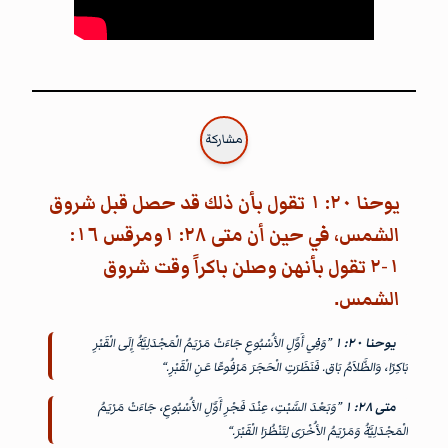
مشاركة
يوحنا ٢٠: ١ تقول بأن ذلك قد حصل قبل شروق
الشمس، في حين أن متى ٢٨: ١ومرقس ١٦:
١-٢ تقول بأنهن وصلن باكراً وقت شروق
الشمس.
يوحنا ٢٠: ١
”وَفِي أَوَّلِ الأُسْبُوعِ جَاءَتْ مَرْيَمُ الْمَجْدَلِيَّةُ إِلَى الْقَبْرِ
بَاكِرًا، وَالظَّلاَمُ بَاق. فَنَظَرَتِ الْحَجَرَ مَرْفُوعًا عَنِ الْقَبْرِ.“
متى ٢٨: ١
”وَبَعْدَ السَّبْتِ، عِنْدَ فَجْرِ أَوَّلِ الأُسْبُوعِ، جَاءَتْ مَرْيَمُ
الْمَجْدَلِيَّةُ وَمَرْيَمُ الأُخْرَى لِتَنْظُرَا الْقَبْرَ.“