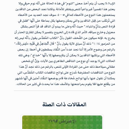
الرّب؟، لا يجب أن يتم أخذ معنى ”النوم“ في هذه الحالة على أنّه نوم حرفي وإلا
يعتبر هذا تفسيراً غير واعياً للنص ويفتقر للأمانة. ولكننا نجد البعض من الناقدين
يستعملون هذا النوع من الأخطاء كما في #٤٠٠. سوف نجد العديد من الأخطاء
التي تُرتَكَب من قِبَل الناقدين والتي يمكن وصفها بكل بساطة على أنَّها ”فشل في
قراءة النص بتأنٍّ وانتباه.“ حيث أنَّه وعلى ما يبدو أن الناقد قد قرأ النص بشكل
معزول وخارج سياقه، الأمر الذي قاده إلى الخروج بتفسير لا يمكن للقارئ الحذر أن
يخرج به. فإنه سيكون من السُّخف القول بأنَّ ”الكتاب المُقدَّس يقول بأنَّه ليس إله
من المزمور ١٤: ١“ ذلك أنَّ سياق الآية يقول بأنَّ ” قَالَ ٱلْجَاهِلُ فِي قَلْبِهِ: «لَيْسَ إِلَهٌ».“
بالرغم من وضوح الأمر إلا أننا نجد عدداً من النُّقاد يسقطون في أخطا. إن بعض
الأخطاء التي يرتكبها الناقدين لا يمكن أن يتمّ وصفها إلا بأنَّها ”خداع.“، وهي تلك
الحالات التي لا يوجد أي نوع من التناقض الظاهري بين الآيات. وإنَّ أي شخص
عقلاني سيلاحظ ذلك حتى من القراءة الأولى للنص، بالرغم من ذلك نجد أنّ هذا
النوع من التناقضات المفترضة مُدرَج على لوائح تناقضات الكتاب المُقدَّس، التي
يمكننا أن نقول عنها بأنها لوائح مُخادعة قام بوضعها النقّاد آملين في أنَّها سُتبهر
من يطَّلع عليها فلا يقوم بمراجعتها. وللأسف هذا ما يحدث في كثير من الحالات.
المقالات ذات الصلة