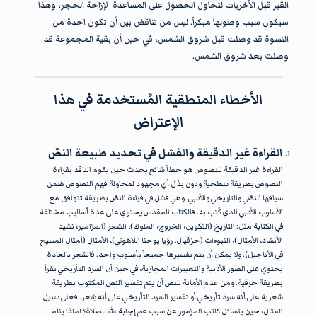
القبر قبل الأُخريات لتحاول الحصول على المساعدة لإزاحة الحجر، وهذا
سيكون سبب وصولها مبكراً. ليس من تناقض بين أن تكون احدة من
النسوة قد وصلت قبل شروق الشمس، في حين أن بقية المجموعة قد
وصلت بعد شروق الشمس.
الأخطاء المنطقية المُستخدمة في هذا
الإعتراض
القراءة غير الدقيقة والفشل في تحديد طبيعة النصّ
القراءة غير الدقيقة للنصوص هو خطأ شائع يحدث حين يقوم الناقد بقراءة
النصوص بطريقة سطحية ودون بذل أي مجهود لمحاولة فهم النصوص ضمن
سياقها النصّي والتاريخي والأدبي. وهي فشل في قراءة النصّ بطريقة تتوافق مع
الأسلوب الأدبي الذي كُتب به. فالكتاب المقدس يحتوي على عدة أساليب مختلفة
في الكتابة مثل: التاريخ (التكوين، الخروج، الملوك)، الشعر (المزامير، نشيد
الأنشاد، الأمثال)، النبوءات (حزقيال، رؤيا يوحنا اللاهوتي)، الأمثال (أمثال المسيح
في الأناجيل). ولا يمكن أن يتم تفسيرها جميعاً بأسلوب واحد. فالشعر بالعادة
يحتوي على الصور الأدبية والتعبيرات المجازية، في حين أن السرد التأريخي يقرأ
بطريقة حرفية. ومن عدم الأمانة للنص أن يتم تفسير النص المكتوب بطريقة
شعرية على أنه سرد تأريخي أو تفسير السرد التأريخي على أنه شِعر. فعلى سبيل
المثال، حين يتسائل كاتب المزمور عن سبب عم إجابة الله للصلاة؟ لماذا ينام