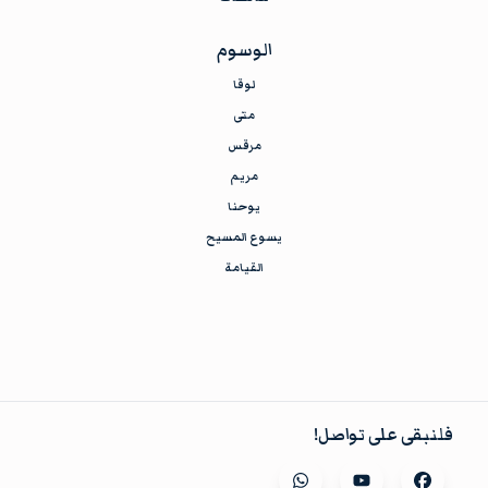
الوسوم
لوقا
متى
مرقس
مريم
يوحنا
يسوع المسيح
القيامة
فلنبقى على تواصل!