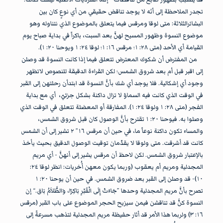
تجدر الملاحظة إلى أنَه لا يوجد تناقض حقيقي من أي نوعٍ كان بين
البشائرالثلاثة: متى لوقا ومرقس فيما يتعلق بالموضوع الذي نتناوله وهو
موضوع النسوة وظهور المسيح لهنَّ بعد السبت، باكراً في بداية صباح يوم
القيامة أي الأحد (متى ٢٨: ١؛ مرقس ١٦: ١؛ لوقا ٢٤: ١ ويوحنا ٢٠: ١).
من المفترض أن شكوك المعترض تتعلق فيما إذا كانت النسوة قد وصلن
إلى اقبر قبل أم بعد شروق الشمس؛ لكن القراءة الدقيقة للنصوص لاتظهر
وجود أي إشكالية. فلا يوجد أي شك بأنَّ النسوة قد ابتدأن رحلتهن إلى القبر
في الوقت الذي كانت فيه السماؤ لا تزال داكنة بشكل جزئيّ، أي مع بداية
الفجر (متى ٢٨: ١ ولوقا ٢٤: ١). المفارقة أو المعضلة تتعلق في الوقت الذي
وصلوا به. فيوحنا ٢٠: ١ تقترح بأنَّ الوصول كان قبل شروق الشمس،
والمساء تكون داكنة نوعاً ما، في حين أن مرقس ١٦” ٢ تشير إلى أن الشمس
كانت قد أشرقت. متى ولوقا لا يقدّمان توقيت الوصول الدقيق بحيث يأخذ
بالإعتبار شروق الشمس. لكن لاحظ أن مرقس يشير إلى أنهنَّ - أي مريم
المجدلية ومريم أم يعقوب (وربما يكون معهن أُخريات: انظر لوقا ٢٤:
١٠)- قد وصلن إلى القبر بعد ضروق الشمس. في حين أن يوحنا ٢٠: ١
تصرح بأنَّ مريم المجدلية وحدها ”جَاءَتْ إِلَى الْقَبْرِ بَاكِرًا، وَالظَّلاَمُ بَاق.“ إن
النسوة كنَّ قد تناقشن فيمن سيزيح الحجر الموضوع على باب القبر (مرقس
١٦: ٣) ولربما هذا الأمر قد أثار حفيظة مريم المجدلية لتذهب مسرعةً إلى