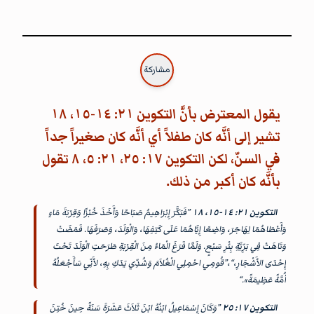
مشاركة
يقول المعترض بأنَّ التكوين ٢١: ١٤-١٥، ١٨
تشير إلى أنَّه كان طفلاً أي أنَّه كان صغيراً جداً
في السنّ، لكن التكوين ١٧: ٢٥، ٢١: ٥، ٨ تقول
بأنَّه كان أكبر من ذلك.
التكوين ٢١: ١٤-١٥، ١٨
”فَبَكَّرَ إِبْرَاهِيمُ صَبَاحًا وَأَخَذَ خُبْزًا وَقِرْبَةَ مَاءٍ
وَأَعْطَاهُمَا لِهَاجَرَ، وَاضِعًا إِيَّاهُمَا عَلَى كَتِفِهَا، وَالْوَلَدَ، وَصَرَفَهَا. فَمَضَتْ
وَتَاهَتْ فِي بَرِّيَّةِ بِئْرِ سَبْعٍ. وَلَمَّا فَرَغَ الْمَاءُ مِنَ الْقِرْبَةِ طَرَحَتِ الْوَلَدَ تَحْتَ
إِحْدَى الأَشْجَارِ،“،”قُومِي احْمِلِي الْغُلاَمَ وَشُدِّي يَدَكِ بِهِ، لأَنِّي سَأَجْعَلُهُ
أُمَّةً عَظِيمَةً».“
التكوين ١٧: ٢٥
”وَكَانَ إِسْمَاعِيلُ ابْنُهُ ابْنَ ثَلاَثَ عَشَرَةَ سَنَةً حِينَ خُتِنَ