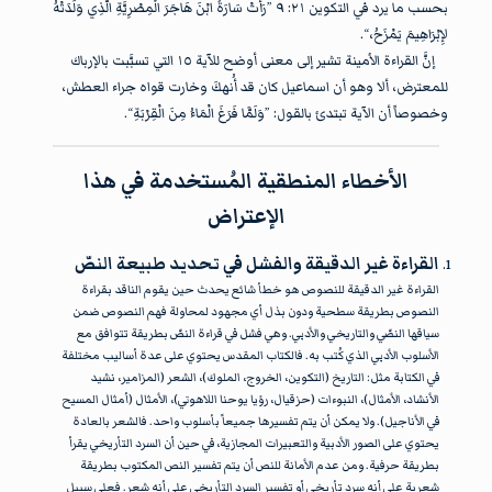
بحسب ما يرد في التكوين ٢١: ٩ ”رَأَتْ سَارَةُ ابْنَ هَاجَرَ الْمِصْرِيَّةِ الَّذِي وَلَدَتْهُ
لإِبْرَاهِيمَ يَمْزَحُ،“.
إنَّ القراءة الأمينة تشير إلى معنى أوضح للآية ١٥ التي تسبَّبت بالإرباك
للمعترض، ألا وهو أن اسماعيل كان قد أُنهكَ وخارت قواه جراء العطش،
وخصوصاً أن الآية تبتدئ بالقول: ”وَلَمَّا فَرَغَ الْمَاءُ مِنَ الْقِرْبَةِ“.
الأخطاء المنطقية المُستخدمة في هذا
الإعتراض
القراءة غير الدقيقة والفشل في تحديد طبيعة النصّ
القراءة غير الدقيقة للنصوص هو خطأ شائع يحدث حين يقوم الناقد بقراءة
النصوص بطريقة سطحية ودون بذل أي مجهود لمحاولة فهم النصوص ضمن
سياقها النصّي والتاريخي والأدبي. وهي فشل في قراءة النصّ بطريقة تتوافق مع
الأسلوب الأدبي الذي كُتب به. فالكتاب المقدس يحتوي على عدة أساليب مختلفة
في الكتابة مثل: التاريخ (التكوين، الخروج، الملوك)، الشعر (المزامير، نشيد
الأنشاد، الأمثال)، النبوءات (حزقيال، رؤيا يوحنا اللاهوتي)، الأمثال (أمثال المسيح
في الأناجيل). ولا يمكن أن يتم تفسيرها جميعاً بأسلوب واحد. فالشعر بالعادة
يحتوي على الصور الأدبية والتعبيرات المجازية، في حين أن السرد التأريخي يقرأ
بطريقة حرفية. ومن عدم الأمانة للنص أن يتم تفسير النص المكتوب بطريقة
شعرية على أنه سرد تأريخي أو تفسير السرد التأريخي على أنه شِعر. فعلى سبيل