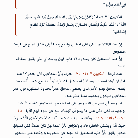
فِي لَحْمِ غُرْلَتِهِ.“
التكوين ٢١: ٥، ٨
”وَكَانَ إِبْرَاهِيمُ ابْنَ مِئَةِ سَنَةٍ حِينَ وُلِدَ لَهُ إِسْحَاقُ
ابْنُهُ.“، ”فَكَبِرَ الْوَلَدُ وَفُطِمَ. وَصَنَعَ إِبْرَاهِيمُ وَلِيمَةً عَظِيمَةً يَوْمَ فِطَامِ
إِسْحَاقَ.“
إن هذا الإعتراض مبني على احتيال واضح إضافةً إلى فشلٍ ذريع في قراءة
النصوص.
إنَّ عمر اسماعيل كان بحدود ١٦ عام، فهل يوجد أي نصٍّ يقول بخلاف
ذلك؟
عند قراءة
التكوين ١٧: ٢١-٢٥
نعرف بأنَّ اسماعيل كان بعمر ١٣ عام
قبل أن يُولَدَ اسحق ،وبما أنَّ اسماعيل قد طُرِدَ أو أُبعِدَ مع هاجر أُمِّه بعد
فِطام اسحق وهو الأمر الذي يعطي اسحق عمراً بحدود السنتين، فإن عمر
اسماعيل سيكون بحدود ستة عشر عام.
لا يوجد أي نص من النصوص التي استخدمها المعترض تخدم ادّعاءه
بوجود تناقض، لكن على ما يبدو أن الإرتباك نتج عن سوء فهم للآية
١٥
من سفر التكوين ٢١
وذلك حين تركت هاجر ”الْوَلَدَ تَحْتَ إِحْدَى الأَشْجَارِ،“
حيث أنَّه وبشكل خاطئ قام بالإفتراض بأنَّ اسماعيل كان طفلاً. لكن السياق
النصي يقول بأنَّ طرد اسماعيل قد نجم عن سخريته وتهكمه على اسحق