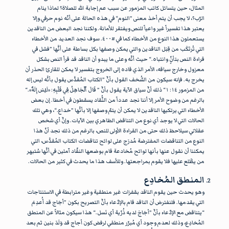
المثال، حين يتسائل كاتب المزمور عن سبب عم إجابة الله للصلاة؟ لماذا ينام
الرّب؟، لا يجب أن يتم أخذ معنى ”النوم“ في هذه الحالة على أنّه نوم حرفي وإلا
يعتبر هذا تفسيراً غير واعياً للنص ويفتقر للأمانة. ولكننا نجد البعض من الناقدين
يستعملون هذا النوع من الأخطاء كما في #٤٠٠. سوف نجد العديد من الأخطاء
التي تُرتَكَب من قِبَل الناقدين والتي يمكن وصفها بكل بساطة على أنَّها ”فشل في
قراءة النص بتأنٍّ وانتباه.“ حيث أنَّه وعلى ما يبدو أن الناقد قد قرأ النص بشكل
معزول وخارج سياقه، الأمر الذي قاده إلى الخروج بتفسير لا يمكن للقارئ الحذر أن
يخرج به. فإنه سيكون من السُّخف القول بأنَّ ”الكتاب المُقدَّس يقول بأنَّه ليس إله
من المزمور ١٤: ١“ ذلك أنَّ سياق الآية يقول بأنَّ ” قَالَ ٱلْجَاهِلُ فِي قَلْبِهِ: «لَيْسَ إِلَهٌ».“
بالرغم من وضوح الأمر إلا أننا نجد عدداً من النُّقاد يسقطون في أخطا. إن بعض
الأخطاء التي يرتكبها الناقدين لا يمكن أن يتمّ وصفها إلا بأنَّها ”خداع.“، وهي تلك
الحالات التي لا يوجد أي نوع من التناقض الظاهري بين الآيات. وإنَّ أي شخص
عقلاني سيلاحظ ذلك حتى من القراءة الأولى للنص، بالرغم من ذلك نجد أنّ هذا
النوع من التناقضات المفترضة مُدرَج على لوائح تناقضات الكتاب المُقدَّس، التي
يمكننا أن نقول عنها بأنها لوائح مُخادعة قام بوضعها النقّاد آملين في أنَّها سُتبهر
من يطَّلع عليها فلا يقوم بمراجعتها. وللأسف هذا ما يحدث في كثير من الحالات.
المنطق المُخادِع
وهو يحدث حين يقوم الناقد بقفزات غير منطقية وغير مترابطة في الاستنتاجات
التي يقدمها. فلنفترض أن الناقد قام بالإدّعاء بأنَّ التصريح بكون ”أجَاج قد أُعدِمَ
“يتناقض مع الإدّعاء بأنَّ ”أجَاجَ لديه ذُرّية أي نَسل.“ هذا سيكون مثالاً عن المنطق
المُخادِع، وذلك لعدم وجود أي مُبرّر منطقي لرفض كون أجاج قد وَلَدَ بنين ثم بعد