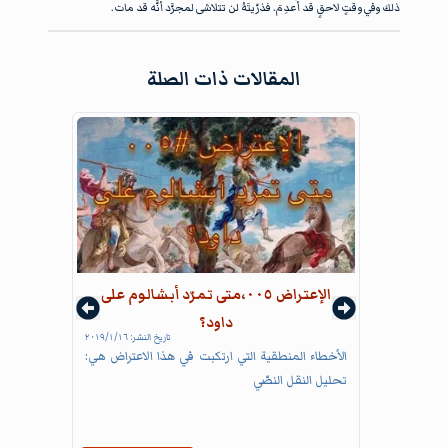
ذلك وفي وقتٍ لاحقٍ قد أُعدِمَ. فذرّيتَهُ لن تتلاشى لمجرَّد أنَّه قد مات.
المقالات ذات الصلة
الإعتراض ٠٠٥،متى تمرّد أبشالوم على
داود؟
تاريخ النشر:
١٦‏/١‏/٢٠١٩
الأخطاء المنطقية التي ارتكبت في هذا الاعتراض هي:
تحليل النقل النصّي