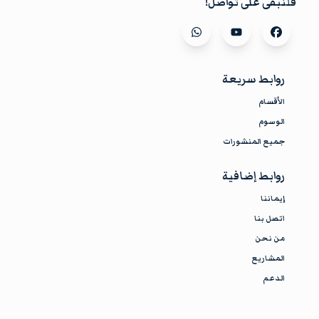
فلنبقى على تواصل!
Visit our
whatsapp
Visit our
youtube
Visit our
facebook
روابط سريعة
الأقسام
الوسوم
جميع المنشورات
روابط إضافية
إيماننا
اتصل بنا
من نحن
المشاريع
الدعم