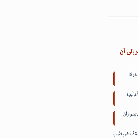
تقول بأنه الله، لكن مرقس ٩ : ١٧، ٢٥ تشير إلى أن
هُوَ أَنَا
ْ أَبَوَاهُ
 يَسُوعُ أَنَّ
ْذُ الْبَدْءِ بِالأَخِيرِ،