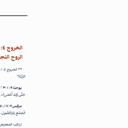
الروح النج
الرَّبُّ؟“
يوحنا ٩: ١-٣
”وَ
حَتَّى وُلِدَ أَعْمَى؟». أَ
مرقس ٩: ١٧، ٢٥
الْجَمْعَ يَتَرَاكَضُونَ، ان
ارتكب المعترض م