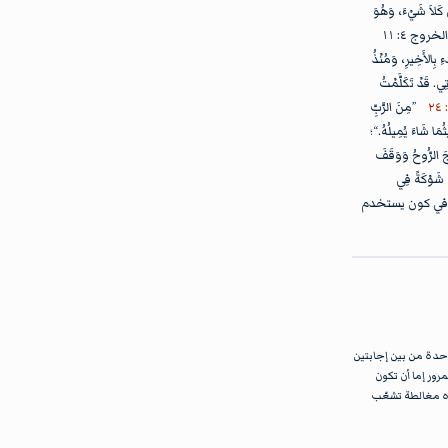
َلاَ شَيْءَ، وَهُوَ
يَفْعَلُ كَمَا يَشَاءُ فِي جُنْدِ السَّمَاءِ وَسُكَّانِ الأَرْضِ، وَلاَ يُوجَدُ مَنْ يَمْنَعُ يَدَهُ أَوْ يَقُولُ لَهُ: «مَاذَا تَفْعَلُ؟».“ وكذلك في الخروج ٤: ١١
ءِ بِالأَخِيرِ، وَمُنْذُ
ِي. قَدْ تَكَلَّمْتُ
”مِنَ الرَّبِّ
ُمَا شَاءَ يُمِيلُهُ.“؛
َ الرُّوحُ وَوَقَفَ
تُ شَوْكَةً فِي
لتناقض في كون يستخدم
حدة من بين إجابتين
مرور إما أن تكون
هذه مغالطة تشعّب