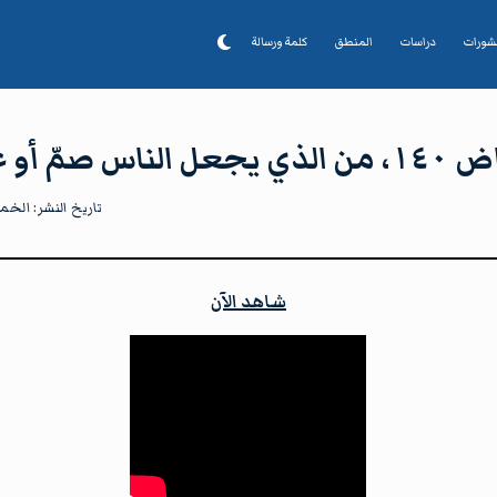
شورات
دراسات
المنطق
كلمة ورسالة
لناس صمّ أو عُمي؟
تاريخ النشر:
الخميس، ١٢ 
شاهد الآن