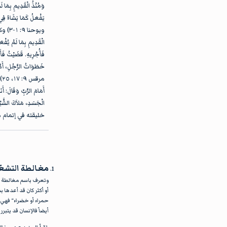
وَمُنْذُ الْقَدِيمِ بِمَا ل
ويوحنا ٩: ١-٣) وكذلك فإن الله يستخدم وسائل معينة في إتمام مشيئته
الْقَدِيمِ بِمَا لَمْ يُفْع
فَأُجْرِيهِ. قَضَيْتُ فَأَ
خَطَوَاتُ الرَّجُلِ، أَمَ
مرقس ٩: ١٧، ٢٥). حتى إن الشياطين تُستَخدَم من قبل الله في إتمام مشيئته (ا
أَمَامَ الرَّبِّ وَقَالَ: أَن
الْجَسَدِ، مَلاَكَ ال
خليقته في إتمام م
مغالطة التشع
وتعرف باسم مغالطة ال
أو أكثر كان قد أعدها ب
حمراء أو خضراء“ فهي م
أيضاً فالإنسان قد يتبرر 