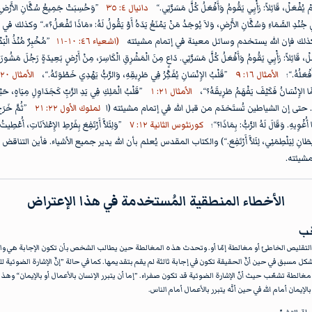
َمْ يُفْعَلْ، قَائِلاً: رَأْيِي يَقُومُ وَأَفْعَلُ كُلَّ مَسَرَّتِي.“
دانيال ٤: ٣٥
”وَحُسِبَتْ جَمِيعُ سُكَّانِ الأَرْضِ ك
(اشعياء ٤٦: ١٠-١١
”مُخْبِرٌ مُنْذُ الْبَدْ
َلْ، قَائِلاً: رَأْيِي يَقُومُ وَأَفْعَلُ كُلَّ مَسَرَّتِي. دَاعٍ مِنَ الْمَشْرِقِ الْكَاسِرَ، مِنْ أَرْضٍ بَعِيدَةٍ رَجُلَ مَشُورَت
فْعَلُهُ.“؛
الأمثال ١٦: ٩
”قَلْبُ الإِنْسَانِ يُفَكِّرُ فِي طَرِيقِهِ، وَالرَّبُّ يَهْدِي خَطْوَتَهُ.“،
الأمثال ٢٠: ٢٤
ّا الإِنْسَانُ فَكَيْفَ يَفْهَمُ طَرِيقَهُ؟“،
الأمثال ٢١: ١
”قَلْبُ الْمَلِكِ فِي يَدِ الرَّبِّ كَجَدَاوِلِ مِيَاهٍ، حَيْث
لملوك الأول ٢٢: ٢١
”ثُمَّ خَرَج
َا أُغْوِيهِ. وَقَالَ لَهُ الرَّبُّ: بِمَاذَا؟“؛
كورنثوس الثانية ١٢: ٧
”وَلِئَلاَّ أَرْتَفِعَ بِفَرْطِ الإِعْلاَنَاتِ، أُعْطِي
شَّيْطَانِ لِيَلْطِمَنِي، لِئَلاَّ أَرْتَفِعَ.“) والكتاب المقدس يُعلم بأن الله يدير جميع الأشياء. فأين ا
شيئته.
الأخطاء المنطقية المُستخدمة في هذا الإعتراض
ّب
تقليص الخاطئ أو مغالطة إمّا أو. وتحدث هذه المغالطة حين يطالب الشخص بأن تكون الإجابة هي وا
شكل مسبق في حين أنَّ الحقيقة تكون في إجابة ثالثة لم يقم بتقديمها. كما في حالة ”إنَّ الإشارة الضوئية لل
غالطة تشعّب حيث أنّ الإشارة الضوئية قد تكون صفراء. ”إما أن يتبرر الإنسان بالأعمال أو بالإيمان“ و
بالإيمان أمام الله في حين أنَّه يتبرر بالأعمال أمام الناس.