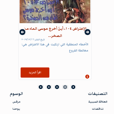
الإعتراض ١٠٤، أينَ أخرجَ موسى الماء من
الصخر...
تاريخ النشر:
١٦‏/١٢‏/٢٠١٩
الأخطاء المنطقية التي ارتكبت في هذا الاعتراض هي:
مغالطة الفروع
اقرأ المزيد
إظهار المعلومات
التصنيفات
الوسوم
العلاقة السببية
مرقس
تناقضات
يوحنا