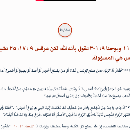
مشاركة
الخروج ٤: ١١ ويوحنا ٩: ١-٣ 
س هي المسؤولة.
** الخروج ٤: ١١** ”فَقَالَ لَهُ الرَّبُّ: «مَنْ صَنَعَ لِلإِنْسَانِ فَمًا؟ أَوْ مَنْ يَصْنَعُ أَخْرَسَ أَوْ أَصَمَّ أَوْ بَصِيرًا أَوْ أَعْمَى؟ أَمَا 
فِيمَا هُوَ مُجْتَازٌ رَأَى إِنْسَانًا أَعْمَى مُنْذُ وِلاَدَتِهِ، فَسَأَلَهُ تَلاَمِيذُهُ قَائِلِينَ:«يَا مُعَلِّمُ، مَنْ أَخْطَأَ: هذَا أَم
جَابَ يَسُوعُ:«لاَ هذَا أَخْطَأَ وَلاَأَبَوَاهُ، لكِنْ لِتَظْهَرَ أَعْمَالُ اللهِ فِيهِ.“
”فَأَجَابَ وَاحِدٌ مِنَ الْجَمْعِ وَقَالَ :«يَا مُعَلِّمُ، قَدْ قَدَّمْتُ إِلَيْكَ ابْنِي بِهِ رُوحٌ أَخْرَسُ،“ ، ”فَلَمَّا رَأَى
ْتَهَرَ الرُّوحَ النَّجِسَ قَائِلاً لَهُ:«أَيُّهَا الرُّوحُ الأَخْرَسُ الأَصَمُّ، أَنَا آمُرُكَ: اخْرُجْ مِنْهُ وَلاَ تَدْخُلْهُ أَيْضًا!»“
غالطة التشعب، إن الله يصنع كل الأشياء وفقاً لمشيئته وإرادته (
اشعياء ٤٦: ١٠
”مُخْبِرٌ مُن