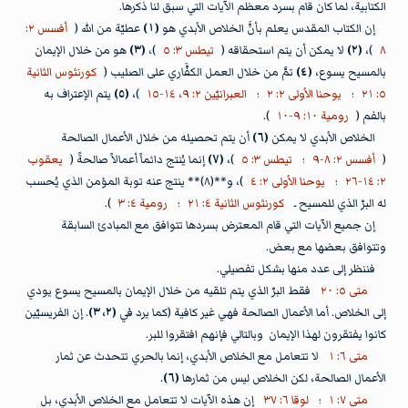
الكتابية، لما كان قام بسرد معظم الآيات التي سبق لنا ذكرها.
إن الكتاب المقدس يعلم بأنَّ الخلاص الأبدي هو
(١)
عطيّة من الله (
أفسس ٢:
٨
)،
(٢)
لا يمكن أن يتم استحقاقه (
تيطس ٣: ٥
)،
(٣)
هو من خلال الإيمان
بالمسيح يسوع،
(٤)
تمَّ من خلال العمل الكفَّاري على الصليب (
كورنثوس الثانية
٥: ٢١
؛
يوحنا الأولى ٢: ٢
؛
العبرانيّين ٢: ٩، ١٤-١٥
)،
(٥)
يتم الإعتراف به
بالفم (
رومية ١٠: ٩-١٠
).
الخلاص الأبدي لا يمكن
(٦)
أن يتم تحصيله من خلال الأعمال الصالحة
(
أفسس ٢: ٨-٩
؛
تيطس ٣: ٥
)،
(٧)
إنما يُنتج دائماً أعمالاً صالحةً (
يعقوب
٢: ١٤-٢٦
؛
يوحنا الأولى ٢: ٤
)، و**(٨)** ينتج عنه توبة المؤمن الذي يُحسب
له البرّ الذي للمسيح ـ
كورنثوس الثانية ٤: ٢١
؛
رومية ٤: ٣
).
إن جميع الآيات التي قام المعترض بسردها تتوافق مع المبادئ السابقة
وتتوافق بعضها مع بعض.
فننظر إلى عدد منها بشكل تفصيلي.
متى ٥: ٢٠
فقط البرّ الذي يتم تلقيه من خلال الإيمان بالمسيح يسوع يودي
إلى الخلاص. أما الأعمال الصالحة فهي غير كافية (كما يرد في
(٢، ٣)
. إن الفريسيّين
كانوا يفتقرون لهذا الإيمان وبالتالي فإنهم افتقروا للبر.
متى ٦: ١
لا تتعامل مع الخلاص الأبدي، إنما بالحري تتحدث عن ثمار
الأعمال الصالحة، لكن الخلاص ليس من ثمارها
(٦)
.
متى ٧: ١
؛
لوقا ٦: ٣٧
إن هذه الآيات لا تتعامل مع الخلاص الأبدي، بل