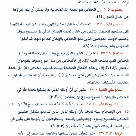
ارتكب مغالطة المُسبِّبات الخاطئة.
يعقوب ٥: ١
إن الخلاص هو نعمة الله المجانية ولا يمكن أن يتم شراؤها
من خلال الأموال
(١)
.
بطرس الأولى ١: ١٧
تتحدث أيضاً عن العدل الإلهي وليس عن الرحمة الإلهية
التي يمنحها للخطاة التائبين من خلال نعمة الإيمان. اذ أن برّ المسيح سوف
يُحسب لأولئك المؤمنين الذين نالوا الخلاص بالإيمان كما لو أنهم قد أتمّوا
الناموس ولم يخطئوا أبداً
(٨).
حزقيال ١٨: ٢٧
، تشير إلى الشرير الذي يرجع ويتوب عن خطاياه ويقبل
الخلاص الذي يمنحه الرب الإله. إن الأشخاص من هذا النوع سوف يقومون
بأعمالٍ بارّة
(٧)
. إلا أن هذه الأعمال الصالحة ليست مُسَبِّب الخلاص
(٨)
. بل نعمة
الله المعطاة بالإيمان هي التي تُنتج الخلاص
(١)
. وهنا نجد أن المعترض قد ارتكب
مغالطة المُسبِّبات الخاطئة.
تسالونيكي الثانية ٢: ١٠
تشير إلى أنَّ أولئك الذين لم يقبلوا نعمة الله في
الخلاص بالإيمان بالمسيح يسوع لن يَخلصوا (
١، ٢، ٣
)
رسالة يوحنا الأولى ٤: ١٧
. حين نقرأ هذه الآية ضمن سياقها مع الآيتين
١٤،
١٥
من الإصحاح عينه نعرف بأنَّ أولئك الذين الذين قد نالوا بشكل حقيقيّ
الخلاص بالمسيح يسوع، ويعترفون باسمه، يستطيعون أن يكونوا على يقين في
يوم الدينونة وذلك لأنهم بالحقّ مُخلَّصون
(٣، ٥، ٨).
الرؤيا ٢٠: ١٢-١٣
حين نقرأها ضمن سياقها وخاصة عند النظر إلى الآية