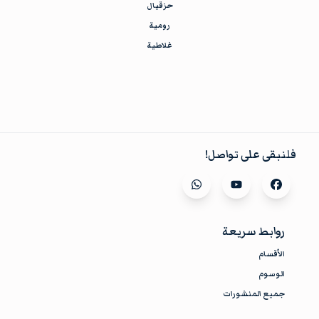
حزقيال
رومية
غلاطية
فلنبقى على تواصل!
Visit our
whatsapp
Visit our
youtube
Visit our
facebook
روابط سريعة
الأقسام
الوسوم
جميع المنشورات