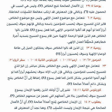
يوحنا ٥: ٢٩
إن الأعمال الصالحة تتبع الخلاص
(٧)
، وليس هي السبب في
الحصول عليه
(٦)
. وبالتالي فإن المعترض قد ارتكب مغالطة المُسبِّبات الخاطئة.
رومية ٢: ٦
تتعامل مع موضوع العدل الإلهي وليس مع موضوع الخلاص.
فالبر الذي للمسيح سوف يُحسب للمؤمنين باسمه وبالتالي فإنهم سوف يُحسبون
أبراراً كما لو أنهم قد أتمّوا الناموس الإلهي كما فعل يسوع
(٨)
. فالذين نالوا
الخلاص هم الذين قبلوا الرحمة الإلهية حين قام يسوع المسيح بتسديد أُجرة
خطاياهم مُحقِّقاً العدل الإلهي.
رومية ٢: ١٣
إن الذين قد نالوا الخلاص سوف يمتلكون الميل إلى طاعة
الوصايا الإلهية وسوف يُحسبون أبراراً.
(٧)
المزمور ٦٢: ١٢
؛
ارميا ١٧: ١٠
؛
كورنثوس الثانية ٥: ١٠
؛
سفر الرؤيا ٢:
٢٣
تتعامل مع العدل الإلهي وليس مع الخلاص بشكل مباشر. إن البرّ الذي
للمسيح يُحسب للمؤمنين، وبالتالي فإن الرب الإله سوف يَحسُبهم أبراراً كما لو
أنهم أتموا الناموس بشكل كامل كما فعل يسوع
(٨)
. إضافة إلى أنَّ الخلاص ينتج
وبشكل دائمٍ أعمالاً صالحة
(٧).
كورنثوس الثانية ١١: ١٥
تشير إلى أنَّ أولئك الذين رفضوا الإيمان بيسوع
المسيح سوف يُحاكمون بناءً على أعمالهم التي تعجز عن منحهم الخلاص
(٢)
.
يعقوب ٢: ١٤
إن الإيمان الخلاصيّ يُنتج أعمالاً صالحة
(٧)
, أي أنَّ الأعمال
الصالحة هي نتيجة الإيمان وليست المُسبِّب
(٦)
. وهنا نجد أن المعترض قد