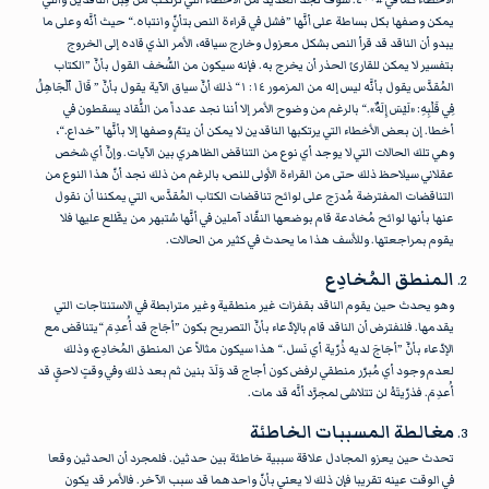
يمكن وصفها بكل بساطة على أنَّها ”فشل في قراءة النص بتأنٍّ وانتباه.“ حيث أنَّه وعلى ما
يبدو أن الناقد قد قرأ النص بشكل معزول وخارج سياقه، الأمر الذي قاده إلى الخروج
بتفسير لا يمكن للقارئ الحذر أن يخرج به. فإنه سيكون من السُّخف القول بأنَّ ”الكتاب
المُقدَّس يقول بأنَّه ليس إله من المزمور ١٤: ١“ ذلك أنَّ سياق الآية يقول بأنَّ ” قَالَ ٱلْجَاهِلُ
فِي قَلْبِهِ: «لَيْسَ إِلَهٌ».“ بالرغم من وضوح الأمر إلا أننا نجد عدداً من النُّقاد يسقطون في
أخطا. إن بعض الأخطاء التي يرتكبها الناقدين لا يمكن أن يتمّ وصفها إلا بأنَّها ”خداع.“،
وهي تلك الحالات التي لا يوجد أي نوع من التناقض الظاهري بين الآيات. وإنَّ أي شخص
عقلاني سيلاحظ ذلك حتى من القراءة الأولى للنص، بالرغم من ذلك نجد أنّ هذا النوع من
التناقضات المفترضة مُدرَج على لوائح تناقضات الكتاب المُقدَّس، التي يمكننا أن نقول
عنها بأنها لوائح مُخادعة قام بوضعها النقّاد آملين في أنَّها سُتبهر من يطَّلع عليها فلا
يقوم بمراجعتها. وللأسف هذا ما يحدث في كثير من الحالات.
المنطق المُخادِع
وهو يحدث حين يقوم الناقد بقفزات غير منطقية وغير مترابطة في الاستنتاجات التي
يقدمها. فلنفترض أن الناقد قام بالإدّعاء بأنَّ التصريح بكون ”أجَاج قد أُعدِمَ “يتناقض مع
الإدّعاء بأنَّ ”أجَاجَ لديه ذُرّية أي نَسل.“ هذا سيكون مثالاً عن المنطق المُخادِع، وذلك
لعدم وجود أي مُبرّر منطقي لرفض كون أجاج قد وَلَدَ بنين ثم بعد ذلك وفي وقتٍ لاحقٍ قد
أُعدِمَ. فذرّيتَهُ لن تتلاشى لمجرَّد أنَّه قد مات.
مغالطة المسببات الخاطئة
تحدث حين يعزو المجادل علاقة سببية خاطئة بين حدثين. فلمجرد أن الحدثين وقعا
في الوقت عينه تقريبا فإن ذلك لا يعني بأنّ واحدهما قد سبب الآخر. فالأمر قد يكون