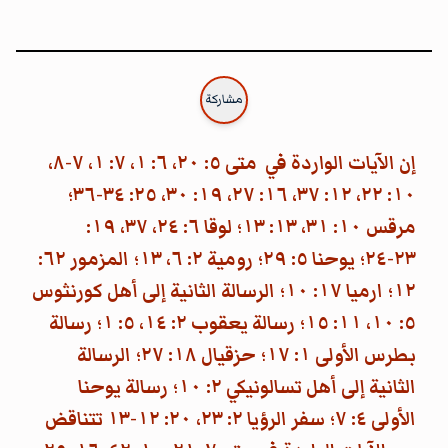
مشاركة
إن الآيات الواردة في متى ٥: ٢٠، ٦: ١، ٧: ١، ٧-٨،
١٠: ٢٢، ١٢: ٣٧، ١٦: ٢٧، ١٩: ٣٠، ٢٥: ٣٤-٣٦؛
مرقس ١٠: ٣١، ١٣: ١٣؛ لوقا ٦: ٢٤، ٣٧، ١٩:
٢٣-٢٤؛ يوحنا ٥: ٢٩؛ رومية ٢: ٦، ١٣؛ المزمور ٦٢:
١٢؛ ارميا ١٧: ١٠؛ الرسالة الثانية إلى أهل كورنثوس
٥: ١٠، ١١: ١٥؛ رسالة يعقوب ٢: ١٤، ٥: ١؛ رسالة
بطرس الأولى ١: ١٧؛ حزقيال ١٨: ٢٧؛ الرسالة
الثانية إلى أهل تسالونيكي ٢: ١٠؛ رسالة يوحنا
الأولى ٤: ٧؛ سفر الرؤيا ٢: ٢٣، ٢٠: ١٢-١٣ تتناقض