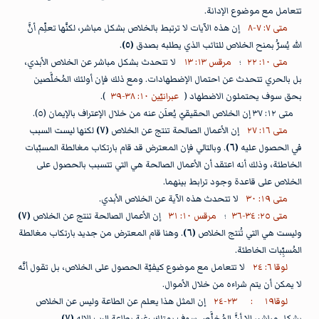
تتعامل مع موضوع الإدانة.
متى ٧: ٧-٨
إن هذه الآيات لا ترتبط بالخلاص بشكل مباشر، لكنَّها تعلِّم أنَّ
الله يُسرُّ بمنح الخلاص للتائب الذي يطلبه بصدق
(٥)
.
متى ١٠: ٢٢
؛
مرقس ١٣: ١٣
لا تتحدث بشكل مباشر عن الخلاص الأبدي،
بل بالحري تتحدث عن احتمال الإضطهادات. ومع ذلك فإن أولئك المُخلَّصين
بحق سوف يحتملون الاضطهاد (
عبرانيّين ١٠: ٣٨-٣٩
).
متى ١٢: ٣٧ إن الخلاص الحقيقيّ يُعلَن عنه من خلال الإعتراف بالإيمان (٥).
متى ١٦: ٢٧
إن الأعمال الصالحة تنتج عن الخلاص
(٧)
لكنها ليست السبب
في الحصول عليه
(٦)
. وبالتالي فإن المعترض قد قام بارتكاب مغالطة المسبّبات
الخاطئة، وذلك أنه اعتقد أن الأعمال الصالحة هي التي تتسبب بالحصول على
الخلاص على قاعدة وجود ترابط بينهما.
متى ١٩: ٣٠
لا تتحدث هذه الآية عن الخلاص الأبدي.
متى ٢٥: ٣٤-٣٦
؛
مرقس ١٠: ٣١
إن الأعمال الصالحة تنتج عن الخلاص
(٧)
وليست هي التي تُنتج الخلاص
(٦)
. وهنا قام المعترض من جديد بارتكاب مغالطة
المُسبِّبات الخاطئة.
لوقا ٦: ٢٤
لا تتعامل مع موضوع كيفيّة الحصول على الخلاص، بل تقول أنَّه
لا يمكن أن يتم شراءه من خلال الأموال.
لوقا١٩
:
٢٣-٢٤
إن المثل هذا يعلم عن الطاعة وليس عن الخلاص
بشكل مباشر، إلا أنَّ المُخلَّص سوف يمتلك رغبة بطاعة الرب الإله
(٧).