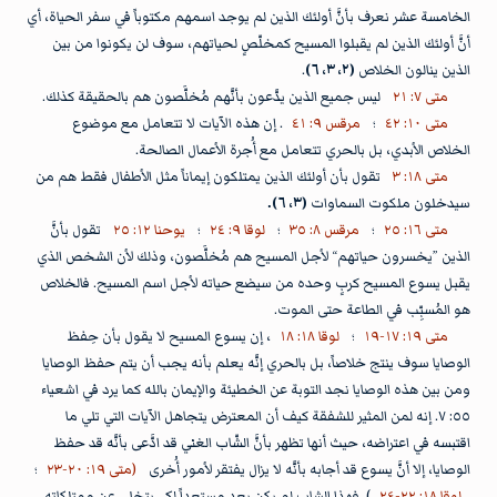
الخامسة عشر نعرف بأنَّ أولئك الذين لم يوجد اسمهم مكتوباً في سفر الحياة، أي
أنَّ أولئك الذين لم يقبلوا المسيح كمخلّصٍ لحياتهم، سوف لن يكونوا من بين
الذين ينالون الخلاص
(٢، ٣، ٦)
.
متى ٧: ٢١
ليس جميع الذين يدَّعون بأنَّهم مُخلَّصون هم بالحقيقة كذلك.
متى ١٠: ٤٢
؛
مرقس ٩: ٤١
. إن هذه الآيات لا تتعامل مع موضوع
الخلاص الأبدي، بل بالحري تتعامل مع أُجرة الأعمال الصالحة.
متى ١٨: ٣
تقول بأن أولئك الذين يمتلكون إيماناً مثل الأطفال فقط هم من
سيدخلون ملكوت السماوات
(٣، ٦).
متى ١٦: ٢٥
؛
مرقس ٨: ٣٥
؛
لوقا ٩: ٢٤
؛
يوحنا ١٢: ٢٥
تقول بأنَّ
الذين ”يخسرون حياتهم“ لأجل المسيح هم مُخلَّصون، وذلك لأن الشخص الذي
يقبل يسوع المسيح كربٍ وحده من سيضع حياته لأجل اسم المسيح. فالخلاص
هو المُسبِّب في الطاعة حتى الموت.
متى ١٩: ١٧-١٩
؛
لوقا ١٨: ١٨
، إن يسوع المسيح لا يقول بأن حِفظ
الوصايا سوف ينتج خلاصاً، بل بالحري إنَّه يعلم بأنه يجب أن يتم حفظ الوصايا
ومن بين هذه الوصايا نجد التوبة عن الخطيئة والإيمان بالله كما يرد في اشعياء
٥٥: ٧. إنه لمن المثير للشفقة كيف أن المعترض يتجاهل الآيات التي تلي ما
اقتبسه في اعتراضه، حيث أنها تظهر بأنَّ الشّاب الغني قد ادَّعى بأنَّه قد حفظ
الوصايا، إلا أنَّ يسوع قد أجابه بأنَّه لا يزال يفتقر لأمور أُخرى
(متى ١٩: ٢٠-٢٣
؛
لوقا ١٨: ٢٢-٢٤
). فهذا الشاب لم يكن بعد مستعداً لكي يتخلى عن ممتلكاته