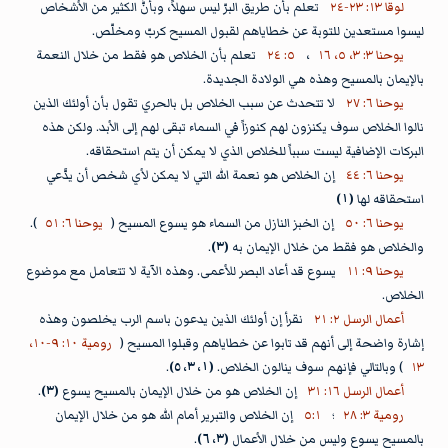
لوقا ١٣: ٢٣-٢٤
تعلم بأن طريق البرّ ليس سهلاً، وبأنَّ الكثير من الأشخاص
ليسوا مستعدين للتوبة عن خطاياهم لقبول المسيح كربّ ومخلّص.
يوحنا ٣: ٣، ٥، ١٦
،
٥: ٢٤
تعلم بأن الخلاص هو فقط من خلال النعمة
بالإيمان بالمسيح وهذه هي الولادة الجديدة.
يوحنا ٦: ٢٧
لا تتحدث عن سبب الخلاص بل بالحري تقول بأن أولئك الذين
نالوا الخلاص سوف يكنزون لهم كنوزاً في السماء تبقى لهم إلى الأبد. ولكن هذه
البركات الإضافية ليست سبباً للخلاص الذي لا يمكن أن يتم استحقاقه.
يوحنا ٦: ٤٤
إن الخلاص هو نعمة الله التي لا يمكن لأي شخص أن يدَّعي
استحقاقه لها
(١)
يوحنا ٦: ٥٠
إن الخبز النازل من السماء هو يسوع المسيح (
يوحنا ٦: ٥١
).
والخلاص هو فقط من خلال الإيمان به
(٣)
.
يوحنا ٩: ١١
يسوع قد أعاد البصر للأعمى. وهذه الآية لا تتعامل مع موضوع
الخلاص.
أعمال الرسل ٢: ٢١
نقرأ إن أولئك الذين يدعون باسم الرب يخلصون وهذه
إشارة واضحة إلى أنهم قد تابوا عن خطاياهم وقبلوا المسيح (
رومية ١٠: ٩-١٠،
١٣
) وبالتالي فإنهم سوف ينالون الخلاص.
(١، ٣، ٥)
.
أعمال الرسل ١٦: ٣١
إن الخلاص هو من خلال الإيمان بالمسيح يسوع
(٣)
.
رومية ٣: ٢٨
؛
٥:١
إن الخلاص والتبرير أمام الله هو من خلال الإيمان
بالمسيح يسوع وليس من خلال الأعمال
(٣، ٦)
.