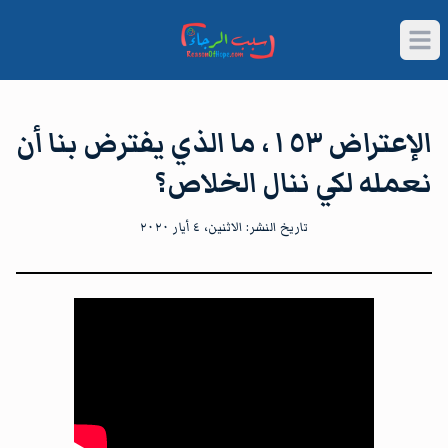
Open main menu
الإعتراض ١٥٣، ما الذي يفترض بنا أن
نعمله لكي ننال الخلاص؟
تاريخ النشر:
الاثنين، ٤ أيار ٢٠٢٠
شاهد الآن