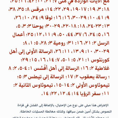
مع الآيات الواردة في متى ٧: ٢١، ١٠: ٤٢، ١٦: ٢٥،
١٨: ٣، ١٩: ١٧-١٩، ٢٩، ٢٢: ١٤؛ مرقس ٨: ٣٥، ٣٨،
٩: ٤١، ١٠: ٢٩-٣٠، ١٦: ١٦؛ لوقا ٩: ٢٤، ١٠: ٢٦،
١٣: ٢٣-٢٤، ١٨: ١٨-٢٢، ٢٩-٣٠؛ يوحنا ٣: ٣، ٥،
١٦، ٥: ٢٤، ٦: ٣٧، ٤٤، ٥٠، ٩: ١١، ١٢: ٢٥؛ أعمال
الرسل ٢: ٢١، ١٦: ٣١؛ رومية ٣: ٢٨، ٥: ١، ٨:
٢٩-٣٠، ١٠: ٩، ١٣، ١١: ٢٦، الرسالة الأولى إلى أهل
كورنثوس ١: ٢١، ٥: ١-٥، ٧: ١٤، ١٦، ١٥: ٢٩؛
غلاطية ٢: ١٦؛ الرسالة إلى أهل أفَسُس ١: ٤-٥، ٢: ٨
؛ رسالة يعقوب ٢: ١٧؛ الرسالة إلى تيطس ٣: ٥؛
تيموثاوس الأولى ٢: ١٤-١٥، تيموثاوس الثانية ٢:
١١؛ سفر الرؤيا ١٤: ٤، ١٢، ٢٢: ١٤.
الإعتراض هذا مبني على نوع من الإحتيال، بالإضافة إلى الفشل في قراءة
النصوص بشكل أمين ضمن سياقها، وكذلك مغالطة المسبّبات الخاطئة.
إن معظم الآيات التي قام المعترض بسردها لا تتحدث عن موضوع الخلاص