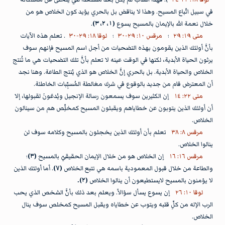
في سبيل اتّباع المسيح. وهذا لا يناقض بل بالحري يؤيد كون الخلاص هو من
خلال نعمة الله بالإيمان بالمسيح يسوع
(١، ٢، ٣)
.
متى ١٩: ٢٩
؛
مرقس ١٠: ٢٩-٣٠
؛
لوقا ١٨: ٢٩-٣٠
. تعلم هذه الآيات
بأنَّ أولئك الذين يقومون بهذه التضحيات من أجل اسم المسيح فإنهم سوف
يرثون الحياة الأبدية، لكنها في الوقت عينه لا تعلم بأنَّ تلك التضحيات هي ما تُنتج
الخلاص والحياة الأبدية. بل بالحري إنَّ الخلاص هو الذي يُنتج الطاعة. وهنا نجد
أن المعترض قام من جديد بالوقوع في شرك مغالطة المُسبِّبات الخاطئة.
متى ٢٢: ١٤
إن الكثيرين سوف يسمعون رسالة الإنجيل ويُدعَونَ لقبولها، إلا
أن أولئك الذين يتوبون عن خطاياهم ويقبلون المسيح كمخلِّص هم من سينالون
الخلاص.
مرقس ٨: ٣٨
تعلم بأن أولئك الذين يخجلون بالمسيح وكلامه سوف لن
ينالوا الخلاص.
مرقس ١٦: ١٦
إن الخلاص هو من خلال الإيمان الحقيقيّ بالمسيح
(٣)
؛
والطاعة من خلال قبول المعمودية باسمه هي تتبع الخلاص
(٧)
. أما أولئك الذين
لا يؤمنون بالمسيح لايستطيعون أن ينالوا الخلاص
(٢).
لوقا ١٠: ٢٦
إن يسوع يسأل سؤالاً. ويعلم بعد ذلك بأنَّ الشخص الذي يحب
الرب الإله من كلِّ قلبه ويتوب عن خطاياه ويقبل المسيح كمخلص سوف ينال
الخلاص.