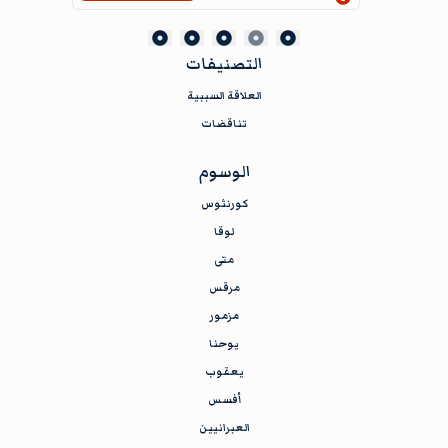
إظهار المعلومات
التصنيفات
العلاقة السببية
تناقضات
الوسوم
كورنثوس
لوقا
متى
مرقس
مزمور
يوحنا
يعقوب
أفسس
العبرانيين