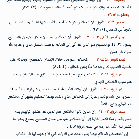
الأعمال الصالحة. والإيمان الذي لا يُنتِج أعمالاً صالحة هو ميّت
(٧)
. انظر
يعقوب ٢: ٢٦
.
تيطس ٣: ٥
تقول بأن الخلاص هو عطية من الله سكبها علينا برحمته، وليس
ناتجاً عن الأعمال
(١، ٢، ٦)
.
تيموثاوس الأولى ٢: ١٤-١٥
تقول بأن الخلاص هو من خلال الإيمان بالمسيح
يسوع
(٣، ٤)
. والمسيح هو الذي قد أتى إلى العالم بوصفه النسل الذي وعد به الله
حواء في عدن.
تيموثاوس الثانية ٢: ١١
الخلاص هو من خلال الإيمان بالمسيح، وموته على
خشبة الصليب كان عوضاً عنَّا وعن خطايانا
(٣، ٤، ٨)
.
سفر الرؤيا ١٤: ١٢
تتعامل مع صبر القديسين الذي ينتُج عن الإيمان وليس
هو سبب الخلاص الأبدي.
سفر الرؤيا ١٤: ٤
تقول بأن أولئك الذين قد تبعوا الحمل هم أولئك الذين قد
اشتروا من الله، وذلك إشارة إلى الخلاص الذي أتمَّه. وهذا التعليم يظهر أن الخلاص
الحقيقيّ يُنتِجُ طاعةً.
سفر الرؤيا ٢٢: ١٤
إن الذين نالوا الخلاص هم الذين قد غسَّلوا ثيابهم بدم
الخروف، وهذا الأمر إشارة إلى أن الخلاص هو من خلال المسيح يسوع وهو ما
تشير إليه الآية الواردة في سفر الرؤيا ٧: ١٤.
إن المعترض قد قام أيضاً بسرد عدد من الآيات التي لا وجود لها في الكتاب