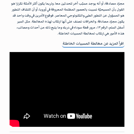
مجرّد مصادفة، أو أنه يوجد مسبّب آخر للحدثين معا. ولربما يكون أكثر الأمثلة تكرارا هو
القول بأن المسيحيّة تسببت بالعصور المظلمة المعروفة في أوروبا، أو أن اكتشاف التطور
هو المسؤول عن التطور الطبي والتكنولوجي المعاصر. فوقوع الأمرين في وقت واحد قد
يكون مجرّد مصادفة. والخرافات تصنف على أنها ارتكاب لهذه المغالطة. مثل السير
أسفل السلم، الرقم ١٣، مرور قطة سوداء في دربك وما يتبع ذلك من أحداث ومصائب،
هذه الأمور هي ارتكاب لمغالطة المسببات الخاطئة.
اقرأ المزيد عن
مغالطة المسببات الخاطئة