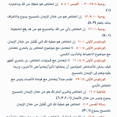
رومية ٨: ٢٩-٣٠
؛
أفسس ١: ٤-٥
إن الخلاص هو عطيّة من الله وباختياره
.
(١)
رومية ١٠: ٩، ١٣
إن الخلاص هو من خلال الإيمان بالمسيح يسوع والاعتراف
بذلك بالفم
(٣، ٥)
.
رومية ١١: ٢٦
إن الخلاص يأتي من الله؛ والمسيح هو من قد رفع الخطيئة
.
(١، ٤)
كورنثوس الأولى ١: ٢١
إن الخلاص هو عطية الله التي تُقتَبَل من خلال الإيمان.
كورنثوس الأولى ٥: ١-٥
لا تتعامل مع موضوع الخلاص بل بالحري تتعامل
مع موضوع الانضباط والتأديب الكنسي.
كورنثوس الأولى ٧: ١٤، ١٦
لا تتعامل مع مٌسبِّبات الخلاص، بل بالحري تُظهر
كيف يمكن للأشخاص المؤمنين أن يمتلكوا تأثيراً إيجابياً على الآخرين، وربما
يقودوهم إلى الإيمان بالمسيح.
كورنثوس الأولى ١٥: ٢٩
تقدم جدلاً يتعامل مع قيامة الأجساد وليس مع
الخلاص الأبدي.
غلاطية ٢: ١٦
إن الخلاص والتبرير أمام الله هو من خلال الإيمان بالمسيح
يسوع وليس من خلال الأعمال
(١، ٢، ٣، ٦)
.
رسالة أفسس ٢: ٨
الخلاص هو عطية الله التي تُقتَبَل من خلال الإيمان
بالمسيح يسوع
(١، ٣)
.
يعقوب ٢: ١٧
إن الإيمان الحقيقي الخلاصيّ بالمسيح يسوع يترافق دائماً مع