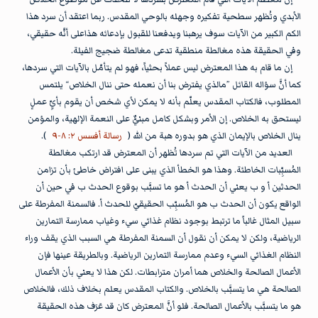
الأبدي وتُظهر سطحية تفكيره وجهله بالوحي المقدس. ربما اعتقد أن سرد هذا
الكم الكبير من الآيات سوف يرهبنا ويدفعنا للقبول بإدعائه هذاعلى أنَّه حقيقي،
وفي الحقيقة هذه مغالطة منطقية تدعى مغالطة ضجيج الفيلة.
إن ما قام به هذا المعترض ليس عملاً بحثياً، فهو لم يتأمّل بالآيات التي سردها،
كما أنَّ سؤاله القائل ”مالذي يفترض بنا أن نعمله حتى ننال الخلاص“ يلتمس
المطلوب، فالكتاب المقدس يعلّم بأنه لا يمكن لأي شخص أن يقوم بأيِّ عملٍ
ليستحق به الخلاص. إن الأمر وبشكل كامل مبنيٌّ على النعمة الإلهية، والمؤمن
ينال الخلاص بالإيمان الذي هو بدوره هبة من الله (
رسالة أفسس ٢: ٨-٩
).
العديد من الآيات التي تم سردها تُظهر أن المعترض قد ارتكب مغالطة
المُسبِّبات الخاطئة. وهذا هو الخطأ الذي يبنى على افتراض خاطئ بأن تزامن
الحدثين أ و ب يعني أن الحدث أ هو ما تسبَّب بوقوع الحدث ب في حين أن
الواقع يكون أن الحدث ب هو المُسبِّب الحقيقيّ للحدث أ. فالسمنة المفرطة على
سبيل المثال غالباً ما ترتبط بوجود نظام غذائي سيء وغياب ممارسة التمارين
الرياضية، ولكن لا يمكن أن نقول أن السمنة المفرطة هي السبب الذي يقف وراء
النظام الغذائي السيء وعدم ممارسة التمارين الرياضية. وبالطريقة عينها فإن
الأعمال الصالحة والخلاص هما أمران مترابطات. لكن هذا لا يعني بأن الأعمال
الصالحة هي ما يتسبَّب بالخلاص. والكتاب المقدس يعلم بخلاف ذلك، فالخلاص
هو ما يتسبَّب بالأعمال الصالحة. فلو أنَّ المعترض كان قد عَرَف هذه الحقيقة