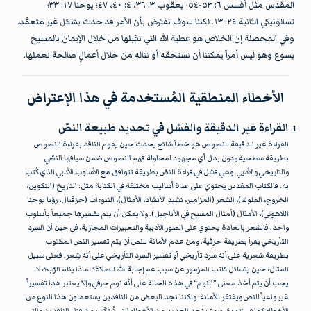
المقدس مثل أفسس ٦: ٥٣-٥٤؛ يعقوب ٣: ٣٦، ٤: ٤٠، ٤٧؛ يوحنا ١٧: ٣٣؛
تسالونيكي الثانية ٢٤: ١٣. لكننا سوف نفترض بأن الأمر قد حدث بشكل غير متعمَّد.
وفي المحصلة إن الخلاص هو عطية الله التي نقبلها من خلال الإيمان بالمسيح
يسوع وهو ليس أمراً يمكننا أن نستحقه أو نناله من خلال أعمالٍ صالحة نعملها.
الأخطاء المنطقية المُستخدمة في هذا الإعتراض
القراءة غير الدقيقة والفشل في تحديد طبيعة النصّ
القراءة غير الدقيقة للنصوص هو خطأ شائع يحدث حين يقوم الناقد بقراءة النصوص
بطريقة سطحية ودون بذل أي مجهود لمحاولة فهم النصوص ضمن سياقها النصّي
والتاريخي والأدبي. وهي فشل في قراءة النصّ بطريقة تتوافق مع الأسلوب الأدبي الذي كُتب
به. فالكتاب المقدس يحتوي على عدة أساليب مختلفة في الكتابة مثل: التاريخ (التكوين،
الخروج، الملوك)، الشعر (المزامير، نشيد الأنشاد، الأمثال)، النبوءات (حزقيال، رؤيا يوحنا
اللاهوتي)، الأمثال (أمثال المسيح في الأناجيل). ولا يمكن أن يتم تفسيرها جميعاً بأسلوب
واحد. فالشعر بالعادة يحتوي على الصور الأدبية والتعبيرات المجازية، في حين أن السرد
التأريخي يقرأ بطريقة حرفية. ومن عدم الأمانة للنص أن يتم تفسير النص المكتوب
بطريقة شعرية على أنه سرد تأريخي أو تفسير السرد التأريخي على أنه شِعر. فعلى سبيل
المثال، حين يتسائل كاتب المزمور عن سبب عم إجابة الله للصلاة؟ لماذا ينام الرّب؟، لا
يجب أن يتم أخذ معنى ”النوم“ في هذه الحالة على أنّه نوم حرفي وإلا يعتبر هذا تفسيراً
غير واعياً للنص ويفتقر للأمانة. ولكننا نجد البعض من الناقدين يستعملون هذا النوع من
الأخطاء كما في #٤٠٠. سوف نجد العديد من الأخطاء التي تُرتَكَب من قِبَل الناقدين والتي