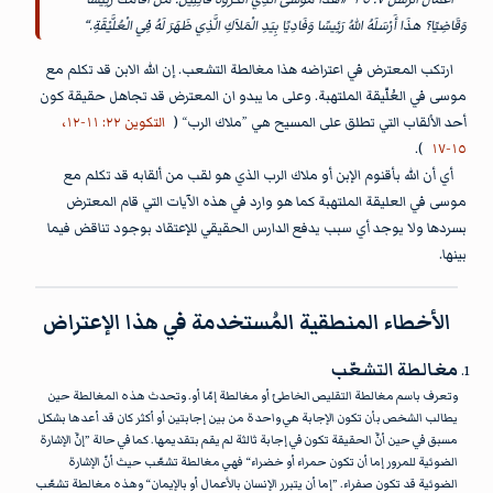
وَقَاضِيًا؟ هذَا أَرْسَلَهُ اللهُ رَئِيسًا وَفَادِيًا بِيَدِ الْمَلاَكِ الَّذِي ظَهَرَ لَهُ فِي الْعُلَّيْقَةِ.“
ارتكب المعترض في اعتراضه هذا مغالطة التشعب. إن الله الابن قد تكلم مع
موسى في العُلّيقة الملتهبة. وعلى ما يبدو ان المعترض قد تجاهل حقيقة كون
أحد الألقاب التي تطلق على المسيح هي ”ملاك الرب“ (
التكوين ٢٢: ١١-١٢،
).
١٥-١٧
أي أن الله بأقنوم الإبن أو ملاك الرب الذي هو لقب من ألقابه قد تكلم مع
موسى في العليقة الملتهبة كما هو وارد في هذه الآيات التي قام المعترض
بسردها ولا يوجد أي سبب يدفع الدارس الحقيقي للإعتقاد بوجود تناقض فيما
بينها.
الأخطاء المنطقية المُستخدمة في هذا الإعتراض
مغالطة التشعّب
وتعرف باسم مغالطة التقليص الخاطئ أو مغالطة إمّا أو. وتحدث هذه المغالطة حين
يطالب الشخص بأن تكون الإجابة هي واحدة من بين إجابتين أو أكثر كان قد أعدها بشكل
مسبق في حين أنَّ الحقيقة تكون في إجابة ثالثة لم يقم بتقديمها. كما في حالة ”إنَّ الإشارة
الضوئية للمرور إما أن تكون حمراء أو خضراء“ فهي مغالطة تشعّب حيث أنّ الإشارة
الضوئية قد تكون صفراء. ”إما أن يتبرر الإنسان بالأعمال أو بالإيمان“ وهذه مغالطة تشعّب