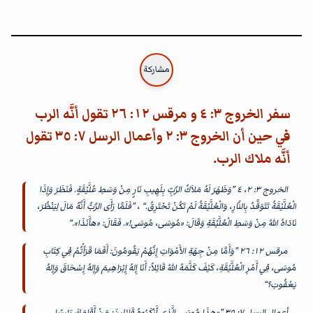
مشاركة
سفر الخروج ٣: ٤ و مرقس ١٢: ٢٦ تقول أنَّه الرب
في حين أن الخروج ٣: ٢ وأعمال الرسل ٧: ٣٥ تقول
أنَّه ملاك الرب.
الخروج ٣: ٢، ٤ ”وَظَهَرَ لَهُ مَلاَكُ الرَّبِّ بِلَهِيبِ نَارٍ مِنْ وَسَطِ عُلَّيْقَةٍ. فَنَظَرَ وَإِذَا
الْعُلَّيْقَةُ تَتَوَقَّدُ بِالنَّارِ، وَالْعُلَّيْقَةُ لَمْ تَكُنْ تَحْتَرِقُ.“ ، ”فَلَمَّا رَأَى الرَّبُّ أَنَّهُ مَالَ لِيَنْظُرَ،
نَادَاهُ اللهُ مِنْ وَسَطِ الْعُلَّيْقَةِ وَقَالَ: «مُوسَى، مُوسَى!». فَقَالَ: «هأَنَذَا».“
مرقس ١٢: ٢٦ ”وَأَمَّا مِنْ جِهَةِ الأَمْوَاتِ إِنَّهُمْ يَقُومُونَ: أَفَمَا قَرَأْتُمْ فِي كِتَابِ
مُوسَى، فِي أَمْرِ الْعُلَّيْقَةِ، كَيْفَ كَلَّمَهُ اللهُ قَائِلاً: أَنَا إِلهُ إِبْرَاهِيمَ وَإِلهُ إِسْحَاقَ وَإِلهُ
يَعْقُوبَ؟“
أعمال الرسل ٧: ٣٥ ”«هذَا مُوسَى الَّذِي أَنْكَرُوهُ قَائِلِينَ: مَنْ أَقَامَكَ رَئِيسًا