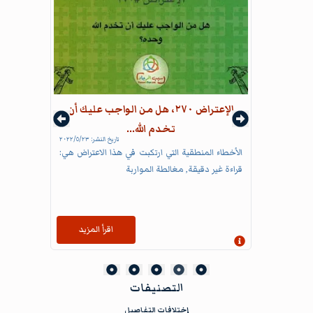
الإعتراض ٢٧٠، هل من الواجب عليك أن
تخدم الله...
تاريخ النشر:
٢٣‏/٥‏/٢٠٢٢
الأخطاء المنطقية التي ارتكبت في هذا الاعتراض هي:
قراءة غير دقيقة, مغالطة المواربة
اقرأ المزيد
إظهار المعلومات
التصنيفات
إختلافات التفاصيل