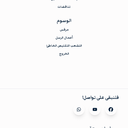
تناقضات
الوسوم
مرقس
أعمال الرسل
التشعب التقليص الخاطئ
الخروج
فلنبقى على تواصل!
Visit our
whatsapp
Visit our
youtube
Visit our
facebook