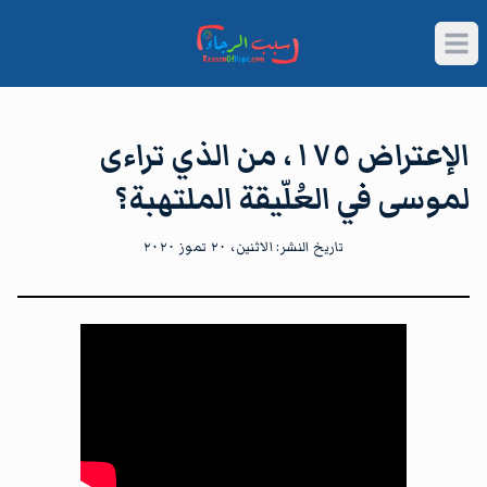
Open main menu
الإعتراض ١٧٥، من الذي تراءى
لموسى في العُلّيقة الملتهبة؟
تاريخ النشر:
الاثنين، ٢٠ تموز ٢٠٢٠
شاهد الآن