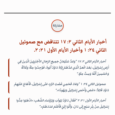
مشاركة
أخبار الأيام الثاني ٢: ١٧ تتناقض مع صموئيل
الثاني ٢٤: ١ وأخبار الأيام الأول ٢١: ٢.
أخبار الأيام الثاني ٢: ١٧ ”وَعَدَّ سُلَيْمَانُ جَمِيعَ الرِّجَالِ الأَجْنَبِيِّينَ الَّذِينَ فِي
أَرْضِ إِسْرَائِيلَ، بَعْدَ الْعَدِّ الَّذِي عَدَّهُمْ إِيَّاهُ دَاوُدُ أَبُوهُ، فَوُجِدُوا مِئَةً وَثَلاَثَةً
وَخَمْسِينَ أَلْفًا وَسِتَّ مِئَةٍ.“
صموئيل الثاني ٢٤: ١ ”وَعَادَ فَحَمِيَ غَضَبُ الرَّبِّ عَلَى إِسْرَائِيلَ، فَأَهَاجَ عَلَيْهِمْ
دَاوُدَ قَائِلاً: «امْضِ وَأَحْصِ إِسْرَائِيلَ وَيَهُوذَا».“
أخبار الأيام الأول ٢١: ٢ ”فَقَالَ دَاوُدُ لِيُوآبَ وَلِرُؤَسَاءِ الشَّعْبِ: «اذْهَبُوا عِدُّوا
إِسْرَائِيلَ مِنْ بِئْرِ سَبْعٍ إِلَى دَانَ، وَأْتُوا إِلَيَّ فَأَعْلَمَ عَدَدَهُمْ».“