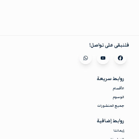
فلنبقى على تواصل!
Visit our
whatsapp
Visit our
youtube
Visit our
facebook
روابط سريعة
الأقسام
الوسوم
جميع المنشورات
روابط إضافية
إيماننا