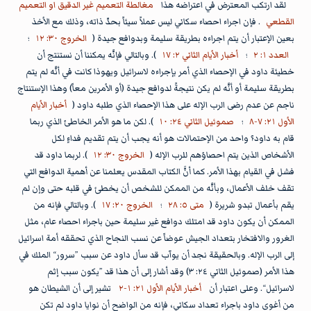
لقد ارتكب المعترض في اعتراضه هذا
مغالطة التعميم غير الدقيق او التعميم
القطعي
. فإن اجراء احصاء سكاني ليس عملاً سيئاً بحدّ ذاته، وذلك مع الأخذ
بعين الإعتبار أن يتم اجراءه بطريقة سليمة وبدوافع جيدة (
الخروج ٣٠: ١٢
؛
العدد ١: ٢
؛
أخبار الأيام الثاني ٢: ١٧
). وبالتالي فإنَّه يمكننا أن نستنتج أن
خطيئة داود في الإحصاء الذي أمر بإجراءه لاسرائيل ويهوذا كانت في أنَّه لم يتم
بطريقة سليمة أو أنَّه لم يكن نتيجةً لدوافع جيدة (أو الأمرين معاً) وهذا الإستنتاج
ناجم عن عدم رضى الرب الإله على هذا الإحصاء الذي طلبه داود (
أخبار الأيام
الأول ٢١: ٧-٨
؛
صموئيل الثاني ٢٤: ١٠
). لكن ما هو الأمر الخاطئ الذي ربما
قام به داود؟ واحد من الإحتمالات هو أنه يجب أن يتم تقديم فداءٍ لكل
الأشخاص الذين يتم احصاؤهم للرب الإله (
الخروج ٣٠: ١٢
). لربما داود قد
فشل في القيام بهذا الأمر. كما أنَّ الكتاب المقدس يعلمنا عن أهمية الدوافع التي
تقف خلف الأعمال، وبأنَّه من الممكن للشخص أن يخطئ في قلبه حتى وإن لم
يقم بأعمال تبدو شريرة (
متى ٥: ٢٨
؛
الخروج ٢٠: ١٧
). وبالتالي فإنه من
الممكن أن يكون داود قد امتلك دوافع غير سليمة حين باجراء احصاء عام، مثل
الغرور والافتخار بتعداد الجيش عوضاً عن نسب النجاح الذي تحققه أمة اسرائيل
إلى الرب الإله. وبالحقيقة نجد أن يوآب قد سأل داود عن سبب ”سرور“ الملك في
هذا الأمر (صموئيل الثاني ٢٤: ٣) وقد أشار إلى أن هذا قد ”يكون سبب إثم
لاسرائيل“. وعلى اعتبار أن
أخبار الأيام الأول ٢١: ١-٢
تشير إلى أن الشيطان هو
من أغوى داود باجراء تعداد سكاني، فإنه من الواضح أن نوايا داود لم تكن