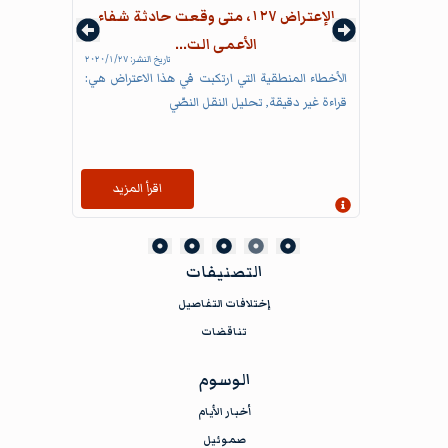
الإعتراض ١٢٧، متى وقعت حادثة شفاء
الأعمى الت...
تاريخ النشر:
٢٧‏/١‏/٢٠٢٠
الأخطاء المنطقية التي ارتكبت في هذا الاعتراض هي:
قراءة غير دقيقة, تحليل النقل النصّي
اقرأ المزيد
إظهار المعلومات
التصنيفات
إختلافات التفاصيل
تناقضات
الوسوم
أخبار الأيام
صموئيل