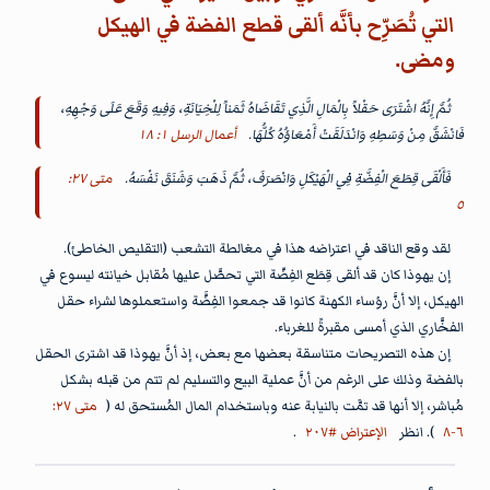
التي تُصَرِّح بأنَّه ألقى قطع الفضة في الهيكل
ومضى.
ثُمَّ إِنَّهُ اشْتَرَى حَقْلاً بِالْمَالِ الَّذِي تَقَاضَاهُ ثَمَناً لِلْخِيَانَةِ، وَفِيهِ وَقَعَ عَلَى وَجْهِهِ،
فَانْشَقَّ مِنْ وَسَطِهِ وَانْدَلَقَتْ أَمْعَاؤُهُ كُلُّهَا.
أعمال الرسل ١: ١٨
فَأَلْقَى قِطَعَ الْفِضَّةِ فِي الْهَيْكَلِ وَانْصَرَفَ، ثُمَّ ذَهَبَ وَشَنَقَ نَفْسَهُ.
متى ٢٧:
٥
لقد وقع الناقد في اعتراضه هذا في مغالطة التشعب (التقليص الخاطئ).
إن يهوذا كان قد ألقى قِطَع الفِضّة التي تحصَّل عليها مُقابل خيانته ليسوع في
الهيكل، إلا أنَّ رؤساء الكهنة كانوا قد جمعوا الفِضَّة واستعملوها لشراء حقل
الفخَّاري الذي أمسى مقبرةً للغرباء.
إن هذه التصريحات متناسقة بعضها مع بعض، إذ أنَّ يهوذا قد اشترى الحقل
بالفضة وذلك على الرغم من أنَّ عملية البيع والتسليم لم تتم من قبله بشكل
مُباشر، إلا أنها قد تمَّت بالنيابة عنه وباستخدام المال المُستحق له (
متى ٢٧:
٦-٨
). انظر
الإعتراض #٢٠٧
.