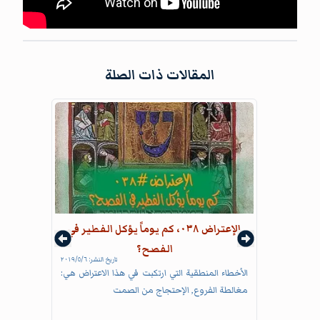
المقالات ذات الصلة
الإعتراض ٠٣٨، كم يوماً يؤكل الفطير في
الفصح؟
تاريخ النشر:
٦‏/٥‏/٢٠١٩
الأخطاء المنطقية التي ارتكبت في هذا الاعتراض هي:
مغالطة الفروع, الإحتجاج من الصمت