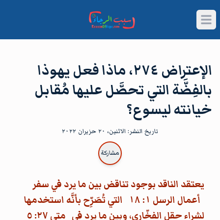
Open main menu
الإعتراض ٢٧٤، ماذا فعل يهوذا
بالفِضَّة التي تحصَّل عليها مُقابل
خيانته ليسوع؟
تاريخ النشر:
الاثنين، ٢٠ حزيران ٢٠٢٢
مشاركة
يعتقد الناقد بوجود تناقض بين ما يرد في سفر
أعمال الرسل ١: ١٨
التي تُصَرِّح بأنَّه استخدمها
لشراء حقل الفخّاري، وبين ما يرد في
متى ٢٧: ٥