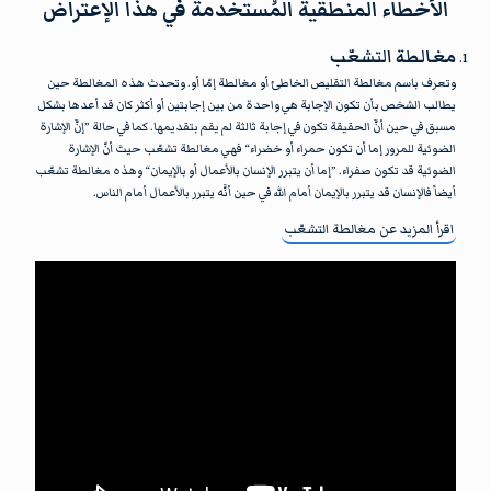
الأخطاء المنطقية المُستخدمة في هذا الإعتراض
مغالطة التشعّب
وتعرف باسم مغالطة التقليص الخاطئ أو مغالطة إمّا أو. وتحدث هذه المغالطة حين
يطالب الشخص بأن تكون الإجابة هي واحدة من بين إجابتين أو أكثر كان قد أعدها بشكل
مسبق في حين أنَّ الحقيقة تكون في إجابة ثالثة لم يقم بتقديمها. كما في حالة ”إنَّ الإشارة
الضوئية للمرور إما أن تكون حمراء أو خضراء“ فهي مغالطة تشعّب حيث أنّ الإشارة
الضوئية قد تكون صفراء. ”إما أن يتبرر الإنسان بالأعمال أو بالإيمان“ وهذه مغالطة تشعّب
أيضاً فالإنسان قد يتبرر بالإيمان أمام الله في حين أنَّه يتبرر بالأعمال أمام الناس.
اقرأ المزيد عن
مغالطة التشعّب