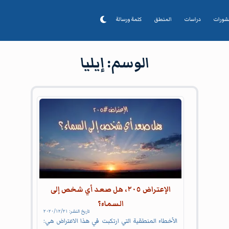
شورات
دراسات
المنطق
كلمة ورسالة
وسم
إيليا
الوسم:
إيليا
Articles
الإعتراض ٢٠٥، هل صعد أي شخص إلى
السماء؟
تاريخ النشر:
٢١‏/١٢‏/٢٠٢٠
الأخطاء المنطقية التي ارتكبت في هذا الاعتراض هي: