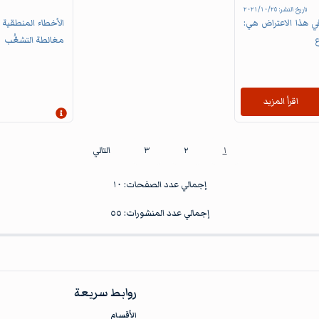
تاريخ النشر:
٢٥‏/١٠‏/٢٠٢١
في هذا الاعتراض هي:
الأخطاء المنطقية 
مغالطة التشعُّب
اقرأ المزيد
إظهار المعلومات
١
٢
٣
التالي
إجمالي عدد الصفحات:
١٠
إجمالي عدد المنشورات:
٥٥
روابط سريعة
الأقسام