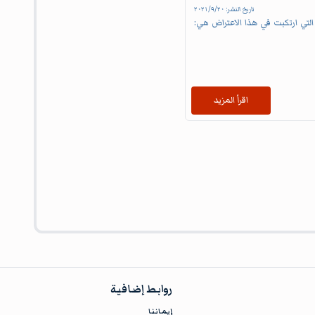
تاريخ النشر:
٢٠‏/٩‏/٢٠٢١
التي ارتكبت في هذا الاعتراض هي:
اقرأ المزيد
روابط إضافية
إيماننا