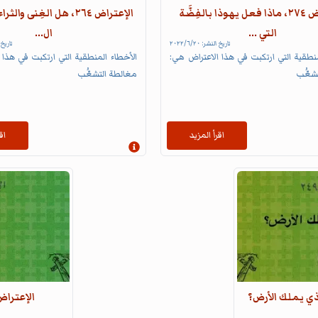
الإعتراض ٢٧٤، ماذا فعل يهوذا بالفِضَّة
الإعتراض ٢٦٤، هل الغِنى وا
التي ...
ال...
تاريخ النشر:
٢٠‏/٦‏/٢٠٢٢
تاريخ
منطقية التي ارتكبت في هذا الاعتراض هي:
الأخطاء المنطقية التي ارتكبت في هذا 
شعُّب
مغالطة التشعُّب
اقرأ المزيد
اق
لومات
إظهار المعلومات
الإعتراض ٢٤٤، ما هو اسم ا