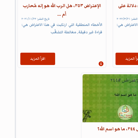
لثراء دلالة على
الإعتراض ٢٥٣، هل الرب الله هو إله مُحارب
أم ...
 النشر:
٢١‏/٣‏/٢٠٢٢
تاريخ النشر:
٢٢‏/١١‏/٢٠٢١
الاعتراض هي:
الأخطاء المنطقية التي ارتكبت في هذا الاعتراض هي:
قراءة غير دقيقة, مغالطة التشعُّب
رأ المزيد
اقرأ المزيد
إظهار المعلومات
لله؟