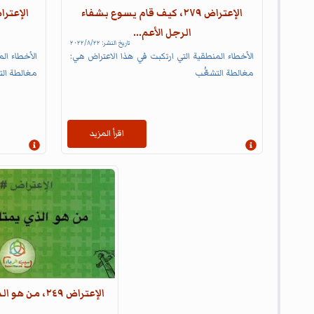
الإعتراض ٢٧٩، كيف قام يسوع بشفاء
الرجل الأعم...
تاريخ النشر:
٢٢‏/٨‏/٢٠٢٢
الأخطاء المنطقية التي ارتكبت في هذا الاعتراض هي:
الأخطاء ال
مغالطة التشعُّب
مغالطة الت
اقرأ المزيد
إظهار المعلومات
إظهار المع
الإعتراض ٢٤٩، من هو الذي يملك الأرض؟