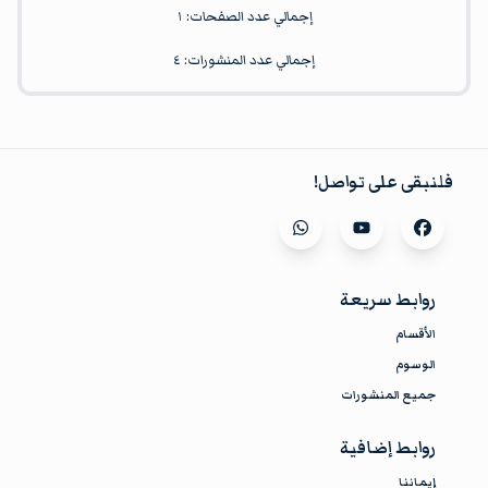
إجمالي عدد الصفحات:
١
إجمالي عدد المنشورات:
٤
فلنبقى على تواصل!
Visit our
whatsapp
Visit our
youtube
Visit our
facebook
روابط سريعة
الأقسام
الوسوم
جميع المنشورات
روابط إضافية
إيماننا