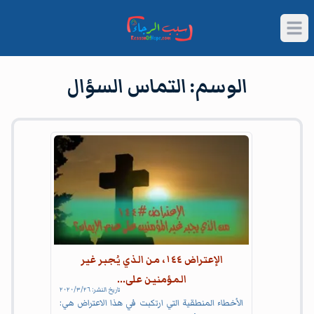
Open main menu
وسم
التماس السؤال
الوسم:
التماس السؤال
Article
الإعتراض ١٤٤، من الذي يُجبر غير
المؤمنين على...
تاريخ النشر:
٢٦‏/٣‏/٢٠٢٠
الأخطاء المنطقية التي ارتكبت في هذا الاعتراض هي: