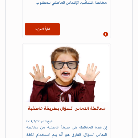
مغالطة التشعُّب, الإلتماس العاطفي للمطلوب
اقرأ المزيد
إظهار المعلومات
مغالطة التماس السؤال بطريقة عاطفية
تاريخ النشر:
٢٧‏/٦‏/٢٠١٩
إن هذه المغالطة هي صيغةٌ عاطفية من مغالطة
التماس السؤال، الفارق هو أنَّه يتم استخدام اللغة