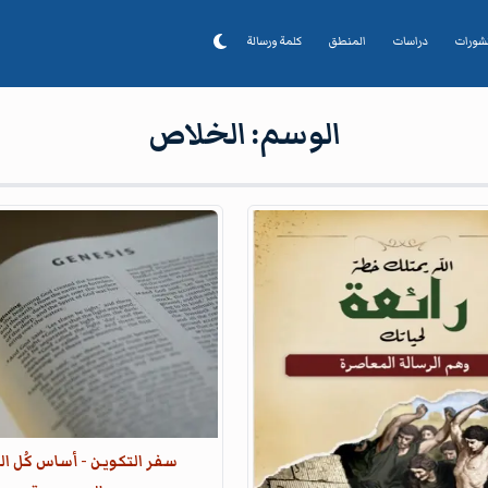
شورات
دراسات
المنطق
كلمة ورسالة
الوسم:
الخلاص
سفر التكوين - أساس كُل ال