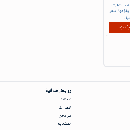
 النشر:
٣٠‏/٩‏/٢٠٢١
قدِّمُها سفر
ية.
رأ المزيد
روابط إضافية
إيماننا
اتصل بنا
من نحن
المشاريع