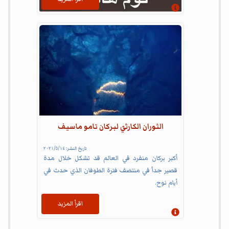
إظهار المعلومات
الثوران الكارثيّ لبركان تامو ماسيف
تاريخ النشر:
١٤‏/٥‏/٢٠٢١
أكبر بركان منفرد في العالم قد تشكل خلال مدة
قصير جداً في منتصف فترة الطوفان الذي حدث في
أيام نوح.
اقرأ المزيد
إظهار المعلومات