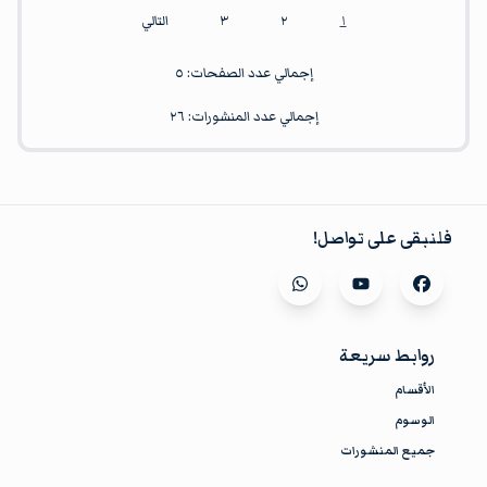
١
٢
٣
التالي
إجمالي عدد الصفحات:
٥
إجمالي عدد المنشورات:
٢٦
فلنبقى على تواصل!
Visit our
whatsapp
Visit our
youtube
Visit our
facebook
روابط سريعة
الأقسام
الوسوم
جميع المنشورات