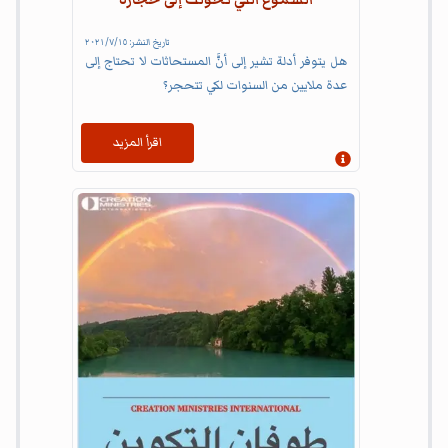
الشموع التي تحولت إلى حجارة
تاريخ النشر:
١٥‏/٧‏/٢٠٢١
هل يتوفر أدلة تشير إلى أنَّ المستحاثات لا تحتاج إلى
عدة ملايين من السنوات لكي تتحجر؟
اقرأ المزيد
إظهار المعلومات