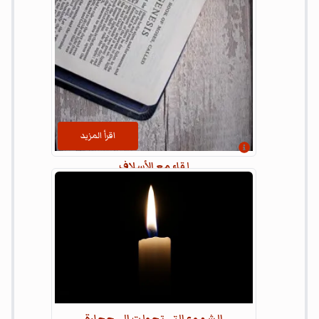
اقرأ المزيد
إظهار المعلومات
لقاء مع الأسلاف
تاريخ النشر:
١٦‏/٢‏/٢٠٢٢
ما هو الحوار الذي قد يجري بين لامك والد نوح وبين
آدم؟ أو ما هو الحوار الذي قد يجري بين ابراهيم
وبين سام ابن نوح؟
...