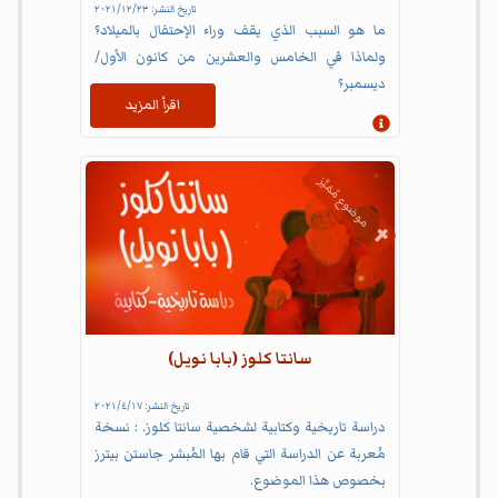
تاريخ النشر:
٢٣‏/١٢‏/٢٠٢١
ما هو السبب الذي يقف وراء الإحتفال بالميلاد؟
ولماذا في الخامس والعشرين من كانون الأول/
ديسمبر؟
اقرأ المزيد
إظهار المعلومات
موضوع مُمَيَّز
سانتا كلوز (بابا نويل)
تاريخ النشر:
١٧‏/٤‏/٢٠٢١
دراسة تاريخية وكتابية لشخصية سانتا كلوز. : نسخة
مُعربة عن الدراسة التي قام بها المُبشر جاستن بيترز
بخصوص هذا الموضوع.