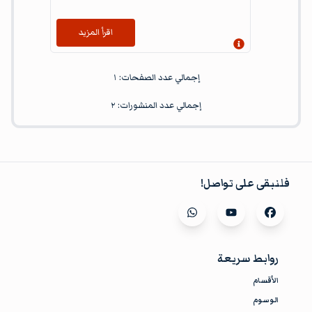
اقرأ المزيد
إظهار المعلومات
إجمالي عدد الصفحات:
١
إجمالي عدد المنشورات:
٢
فلنبقى على تواصل!
Visit our
whatsapp
Visit our
youtube
Visit our
facebook
روابط سريعة
الأقسام
الوسوم